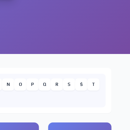
N
O
P
Q
R
S
Š
T