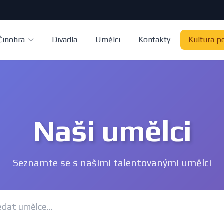
Činohra
Divadla
Umělci
Kontakty
Kultura p
Naši umělci
Seznamte se s našimi talentovanými umělci