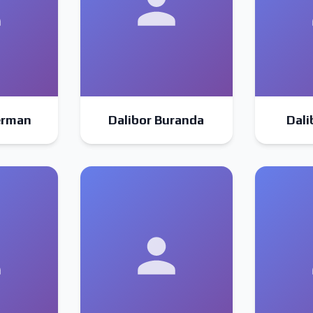
erman
Dalibor Buranda
Dali