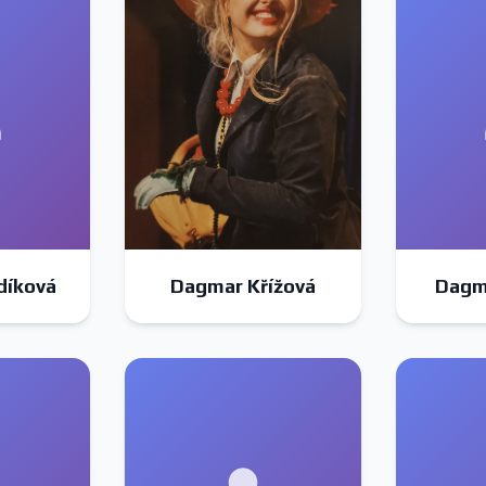
díková
Dagmar Křížová
Dagm