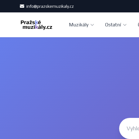
info@prazskemuzikaly.cz
Muzikály
Ostatní