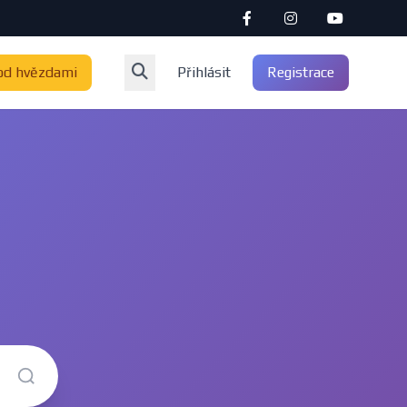
od hvězdami
Přihlásit
Registrace