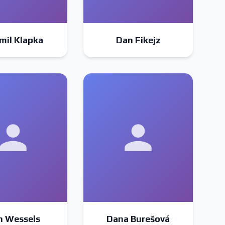
mil Klapka
Dan Fikejz
n Wessels
Dana Burešová