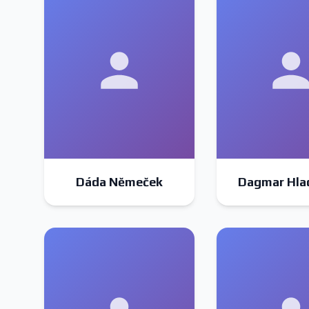
Dáda Němeček
Dagmar Hla