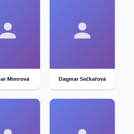
ar Mimrová
Dagmar Sečkařová