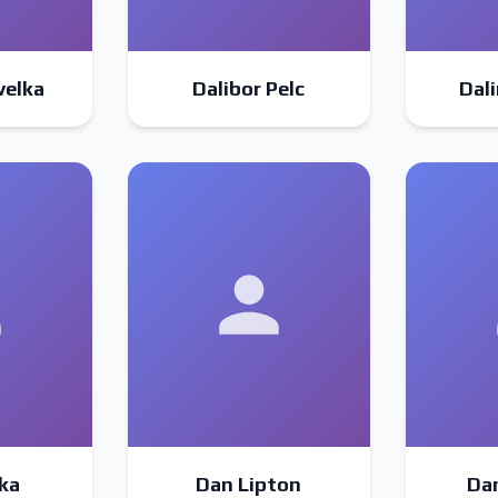
velka
Dalibor Pelc
Dali
ka
Dan Lipton
Da