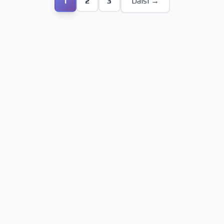
1
2
3
Další →