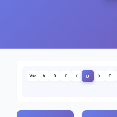
D
Vše
A
B
C
Č
Ď
E