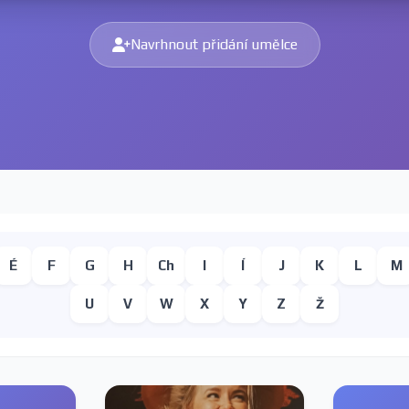
Navrhnout přidání umělce
É
F
G
H
Ch
I
Í
J
K
L
M
U
V
W
X
Y
Z
Ž