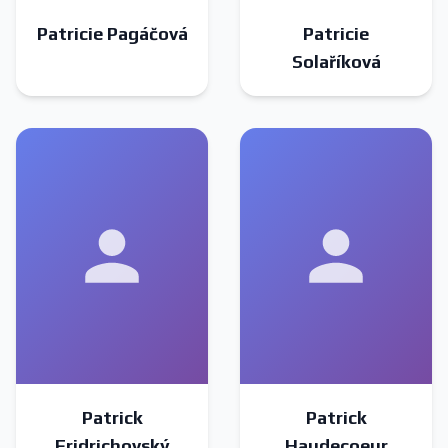
Patricie Pagáčová
Patricie
Solaříková
Patrick
Patrick
Fridrichovský
Haudecoeur