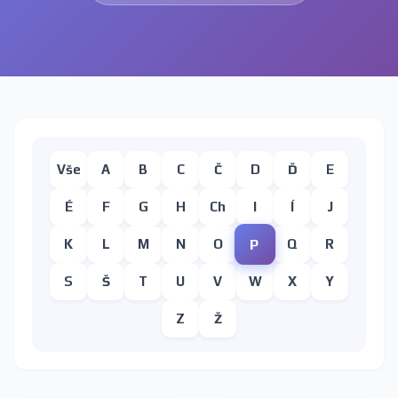
Vše
A
B
C
Č
D
Ď
E
É
F
G
H
Ch
I
Í
J
P
K
L
M
N
O
Q
R
S
Š
T
U
V
W
X
Y
Z
Ž