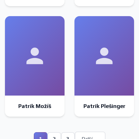
Patrik Možíš
Patrik Plešinger
1
2
3
Další →