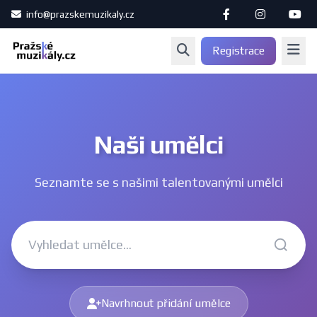
info@prazskemuzikaly.cz
Registrace
Naši umělci
Seznamte se s našimi talentovanými umělci
Navrhnout přidání umělce