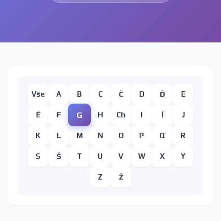
Vše
A
B
C
Č
D
Ď
E
G
É
F
H
Ch
I
Í
J
K
L
M
N
O
P
Q
R
S
Š
T
U
V
W
X
Y
Z
Ž