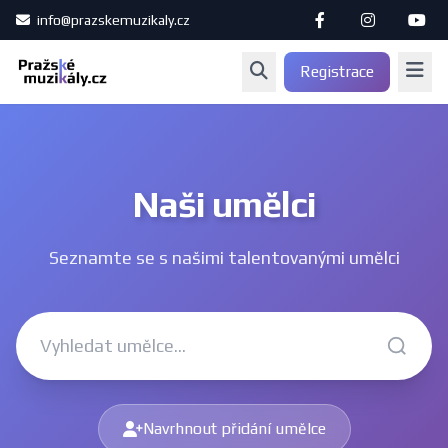
info@prazskemuzikaly.cz
Registrace
Naši umělci
Seznamte se s našimi talentovanými umělci
Navrhnout přidání umělce