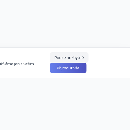
Pouze nezbytné
užíváme jen s vaším
Přijmout vše