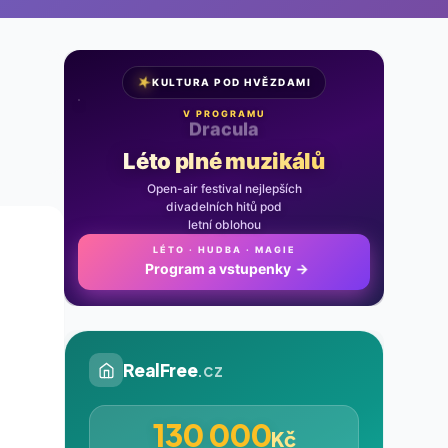
★
KULTURA POD HVĚZDAMI
V PROGRAMU
Noc na Karlštejně
Léto plné muzikálů
Open-air festival nejlepších
divadelních hitů pod
letní oblohou
LÉTO · HUDBA · MAGIE
Program a vstupenky
→
RealFree
.cz
130 000
Kč