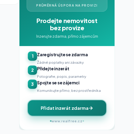
PRŮMĚRNÁ ÚSPORA NA PROVIZI
Prodejte nemovitost
bez provize
Inzerujte zdarma, přímo zájemcům
Zaregistrujte se zdarma
1
Žádné poplatky ani závazky
Přidejte inzerát
2
Fotografie, popis, parametry
Spojte se se zájemci
3
Komunikujte přímo, bez prostředníka
Přidat inzerát zdarma
www.realfree.cz