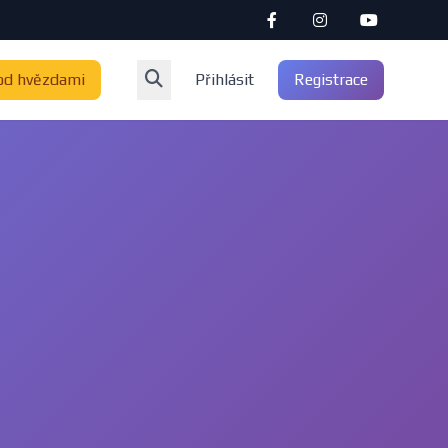
od hvězdami
Přihlásit
Registrace