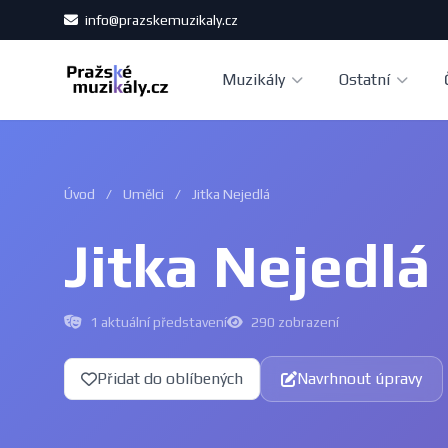
info@prazskemuzikaly.cz
Muzikály
Ostatní
Úvod
/
Umělci
/
Jitka Nejedlá
Jitka Nejedlá
1 aktuální představení
290 zobrazení
Přidat do oblíbených
Navrhnout úpravy