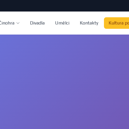
Činohra
Divadla
Umělci
Kontakty
Kultura p