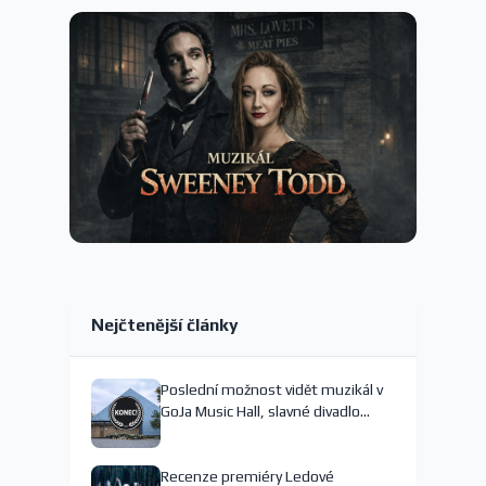
Nejčtenější články
Poslední možnost vidět muzikál v
GoJa Music Hall, slavné divadlo
nejspíš končí
Recenze premiéry Ledové