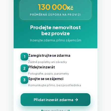
130 000
Kč
PRŮMĚRNÁ ÚSPORA NA PROVIZI
Prodejte nemovitost
bez provize
Inzerujte zdarma, přímo zájemcům
Zaregistrujte se zdarma
1
Žádné poplatky ani závazky
Přidejte inzerát
2
Fotografie, popis, parametry
Spojte se se zájemci
3
Komunikujte přímo, bez prostředníka
Přidat inzerát zdarma
www.realfree.cz