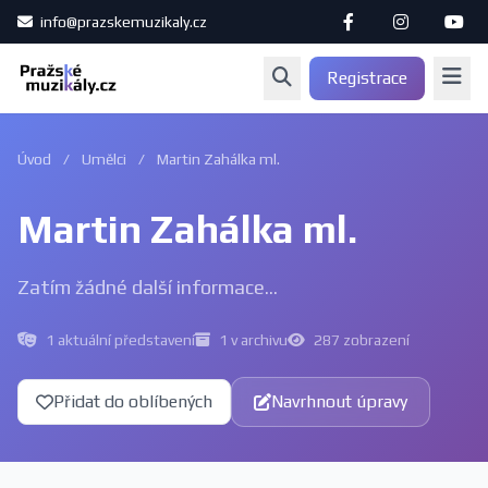
info@prazskemuzikaly.cz
Registrace
Úvod
/
Umělci
/
Martin Zahálka ml.
Martin Zahálka ml.
Zatím žádné další informace...
1 aktuální představení
1 v archivu
287 zobrazení
Přidat do oblíbených
Navrhnout úpravy