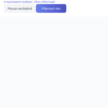
v
nastavení cookies
.
Více informací
Pouze nezbytné
Přijmout vše