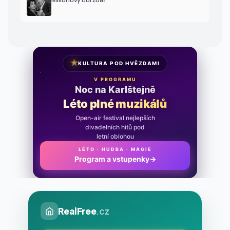
★
KULTURA POD HVĚZDAMI
V PROGRAMU
Noc na Karlštejně
Léto plné muzikálů
Open-air festival nejlepších
divadelních hitů pod
letní oblohou
LÉTO · HUDBA · MAGIE
Program a vstupenky
→
RealFree
.cz