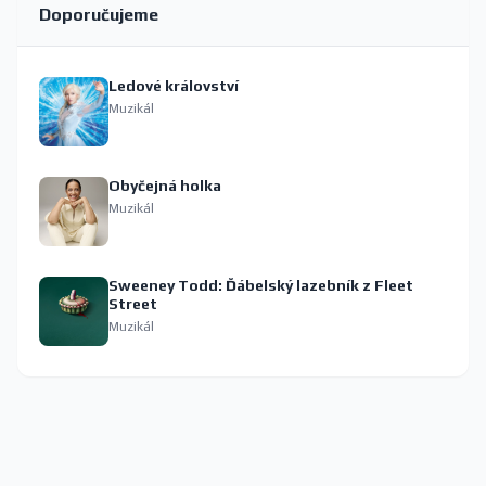
Doporučujeme
Ledové království
Muzikál
Obyčejná holka
Muzikál
Sweeney Todd: Ďábelský lazebník z Fleet
Street
Muzikál