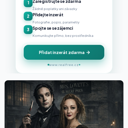
Zaregistrujte se zdarma
1
Žádné poplatky ani závazky
Přidejte inzerát
2
Fotografie, popis, parametry
Spojte se se zájemci
3
Komunikujte přímo, bez prostředníka
Přidat inzerát zdarma
www.realfree.cz