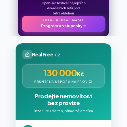
Open-air festival nejlepších
divadelních hitů pod
letní oblohou
LÉTO · HUDBA · MAGIE
Program a vstupenky
→
RealFree
.cz
130 000
Kč
PRŮMĚRNÁ ÚSPORA NA PROVIZI
Prodejte nemovitost
bez provize
Inzerujte zdarma, přímo zájemcům