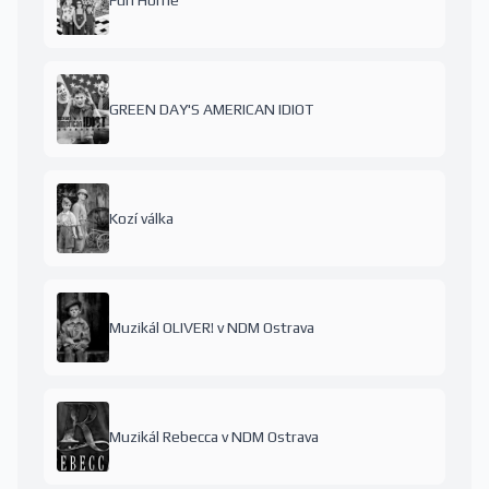
Fun Home
GREEN DAY'S AMERICAN IDIOT
Kozí válka
Muzikál OLIVER! v NDM Ostrava
Muzikál Rebecca v NDM Ostrava