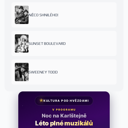
NĚCO SHNILÉHO!
SUNSET BOULEVARD
SWEENEY TODD
★
KULTURA POD HVĚZDAMI
V PROGRAMU
Noc na Karlštejně
Léto plné muzikálů