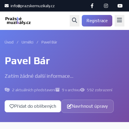
info@prazskemuzikaly.cz
Registrace
Úvod
/
Umělci
/
Pavel Bár
Pavel Bár
Zatím žádné další informace...
2 aktuálních představení
9 v archivu
592 zobrazení
Přidat do oblíbených
Navrhnout úpravy