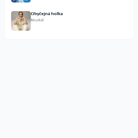
Obyčejná holka
Muzikál