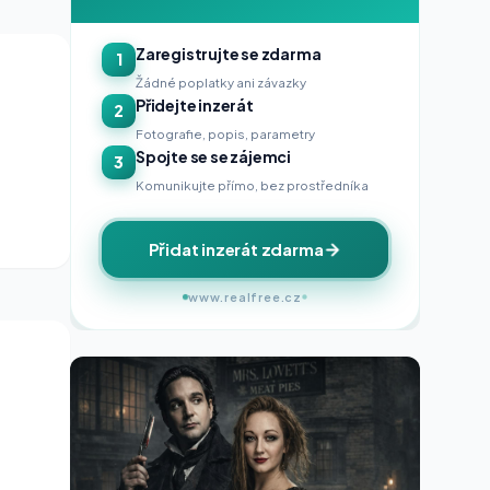
Zaregistrujte se zdarma
1
Žádné poplatky ani závazky
Přidejte inzerát
2
Fotografie, popis, parametry
Spojte se se zájemci
3
Komunikujte přímo, bez prostředníka
Přidat inzerát zdarma
www.realfree.cz