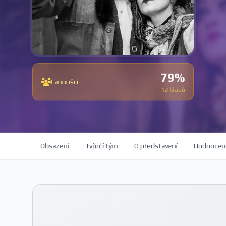
79%
Fanoušci
12 hlasů
Obsazení
Tvůrčí tým
O představení
Hodnocen