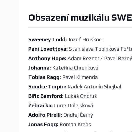
Obsazení
muzikálu
SWEE
Sweeney Todd:
Jozef Hruškoci
Paní Lovettová:
Stanislava Topinková Fořt
Anthony Hope:
Adam Rezner / Pavel Režný
Johanna:
Kateřina Chrenková
Tobias Ragg:
Pavel Klimenda
Soudce Turpin:
Radek Antonín Shejbal
Biřic Bamford:
Lukáš Ondruš
Žebračka:
Lucie Dolejšková
Adolfo Pirelli:
Ondřej Černý
Jonas Fogg:
Roman Krebs