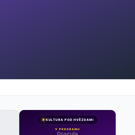
★
KULTURA POD HVĚZDAMI
V PROGRAMU
Noc na Karlštejně