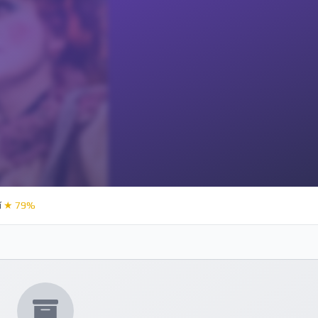
í
★ 79%