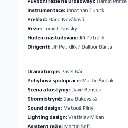
Původní režie na Broadwayi:
Harold Prince
Instrumentace:
Jonathan Tunick
Překlad:
Hana Nováková
Režie:
Lumír Olšovský
Hudení nastudování:
Jiří Petrdlík
Dirigenti:
Jiří Petrdlík / Dalibor Bárta
Dramaturgie:
Pavel Bár
Pohybová spolupráce:
Martin Šinták
Scéna a kostýmy:
Dave Benson
Sbormistryně:
Sára Bukovská
Sound design:
Matouš Pilný
Lighting design:
Vratislav Mikan
Asistent režie:
Martin Šefl