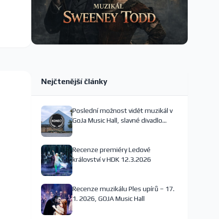
Nejčtenější články
Poslední možnost vidět muzikál v
GoJa Music Hall, slavné divadlo
nejspíš končí
Recenze premiéry Ledové
království v HDK 12.3.2026
Recenze muzikálu Ples upírů – 17.
1. 2026, GOJA Music Hall