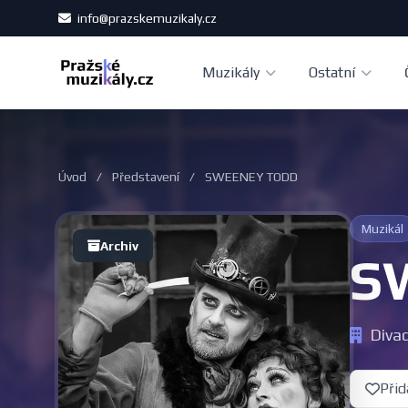
info@prazskemuzikaly.cz
Muzikály
Ostatní
Úvod
/
Představení
/
SWEENEY TODD
Muzikál
Archiv
S
Divad
Přid