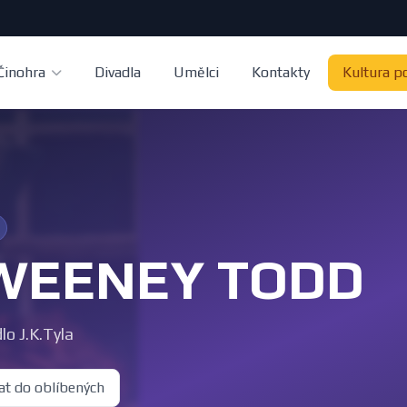
Činohra
Divadla
Umělci
Kontakty
Kultura p
WEENEY TODD
lo J.K.Tyla
at do oblíbených