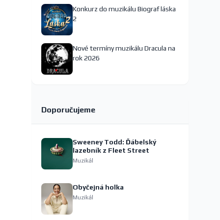
Konkurz do muzikálu Biograf láska
2
Nové termíny muzikálu Dracula na
rok 2026
Doporučujeme
Sweeney Todd: Ďábelský
lazebník z Fleet Street
Muzikál
Obyčejná holka
Muzikál