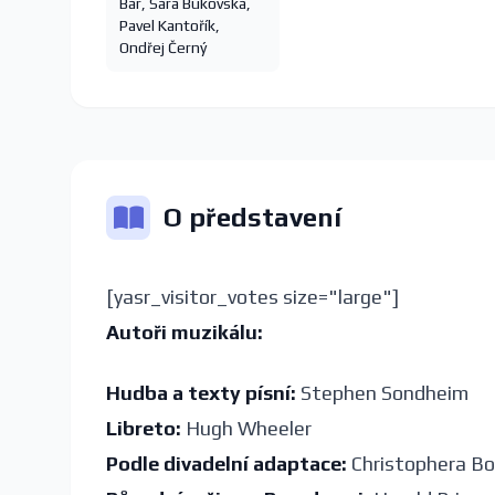
Bár
,
Sára Bukovská
,
Pavel Kantořík
,
Ondřej Černý
O představení
[yasr_visitor_votes size="large"]
Autoři muzikálu:
Hudba a texty písní:
Stephen Sondheim
Libreto:
Hugh Wheeler
Podle divadelní adaptace:
Christophera B