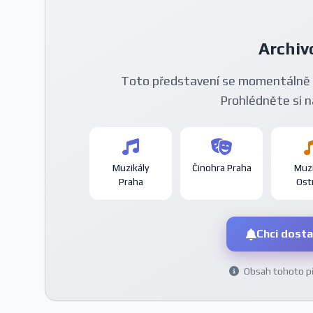
Archiv
Toto představení se momentálně 
Prohlédněte si n
Muzikály
Činohra Praha
Muzi
Praha
Ost
Chci dosta
Obsah tohoto pře