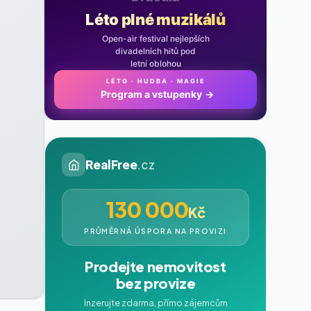
Léto plné muzikálů
Open-air festival nejlepších
divadelních hitů pod
letní oblohou
LÉTO · HUDBA · MAGIE
Program a vstupenky
→
RealFree
.cz
130 000
Kč
PRŮMĚRNÁ ÚSPORA NA PROVIZI
Prodejte nemovitost
bez provize
Inzerujte zdarma, přímo zájemcům