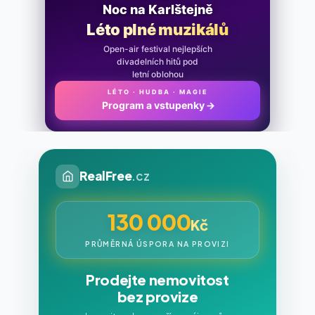
Noc na Karlštejně
Léto plné muzikálů
Open-air festival nejlepších
divadelních hitů pod
letní oblohou
LÉTO · HUDBA · MAGIE
Program a vstupenky
→
RealFree
.cz
130 000
Kč
PRŮMĚRNÁ ÚSPORA NA PROVIZI
Prodejte nemovitost
bez provize