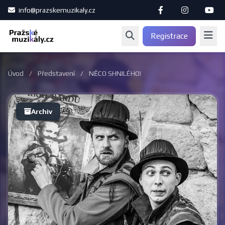
info@prazskemuzikaly.cz
Registrace
Úvod
/
Představení
/
NĚCO SHNILÉHO!
Archiv