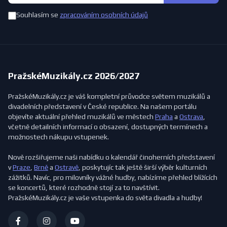
Souhlasím se
zpracováním osobních údajů
PražskéMuzikály.cz 2026/2027
PražskéMuzikály.cz je váš kompletní průvodce světem muzikálů a
divadelních představení v České republice. Na našem portálu
objevíte aktuální přehled muzikálů ve městech
Praha
a
Ostrava
,
včetně detailních informací o obsazení, dostupných termínech a
možnostech nákupu vstupenek.
Nově rozšiřujeme naši nabídku o kalendář činoherních představení
v
Praze
,
Brně
a
Ostravě
, poskytujíc tak ještě širší výběr kulturních
zážitků. Navíc, pro milovníky vážné hudby, nabízíme přehled blížících
se koncertů, které rozhodně stojí za to navštívit.
PražskéMuzikály.cz je vaše vstupenka do světa divadla a hudby!