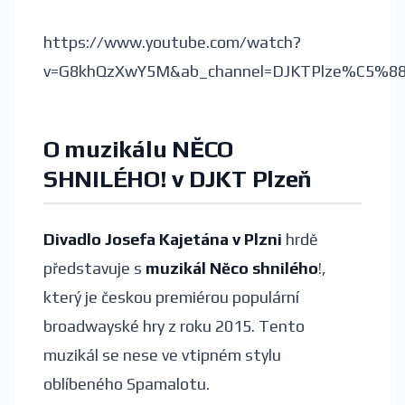
https://www.youtube.com/watch?
v=G8khQzXwY5M&ab_channel=DJKTPlze%C5%8
O
muzikálu
NĚCO
SHNILÉHO!
v DJKT Plzeň
Divadlo Josefa Kajetána v Plzni
hrdě
představuje s
muzikál Něco shnilého
!,
který je českou premiérou populární
broadwayské hry z roku 2015. Tento
muzikál se nese ve vtipném stylu
oblíbeného Spamalotu.