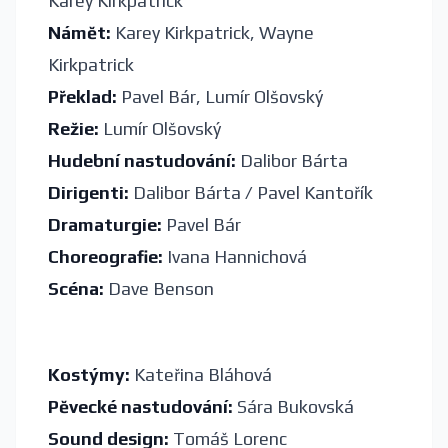
Karey Kirkpatrick
Námět:
Karey Kirkpatrick, Wayne
Kirkpatrick
Překlad:
Pavel Bár, Lumír Olšovský
Režie:
Lumír Olšovský
Hudební nastudování:
Dalibor Bárta
Dirigenti:
Dalibor Bárta / Pavel Kantořík
Dramaturgie:
Pavel Bár
Choreografie:
Ivana Hannichová
Scéna:
Dave Benson
Kostýmy:
Kateřina Bláhová
Pěvecké nastudování:
Sára Bukovská
Sound design:
Tomáš Lorenc