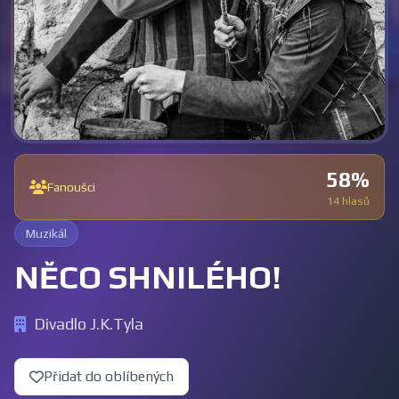
58%
Fanoušci
14 hlasů
Muzikál
NĚCO SHNILÉHO!
Divadlo J.K.Tyla
Přidat do oblíbených