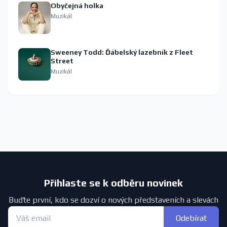
Obyčejná holka
Muzikál
Sweeney Todd: Ďábelský lazebník z Fleet
Street
Muzikál
Přihlaste se k odběru novinek
Buďte první, kdo se dozví o nových představeních a slevách
Odebírat