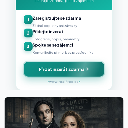
Inzerujte zdarma, přímo zájemcům
Zaregistrujte se zdarma
1
Žádné poplatky ani závazky
Přidejte inzerát
2
Fotografie, popis, parametry
Spojte se se zájemci
3
Komunikujte přímo, bez prostředníka
Přidat inzerát zdarma
www.realfree.cz