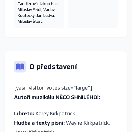
Tandlerová
,
Jakub Hakl
,
Miloslav Frýdl
,
Václav
Koutecký
,
Jan Ludva
,
Miloslav Šturc
O představení
[yasr_visitor_votes size="large"]
Autoři muzikálu NĚCO SHNILÉHO!:
Libreto:
Karey Kirkpatrick
Hudba a texty písní:
Wayne Kirkpatrick,