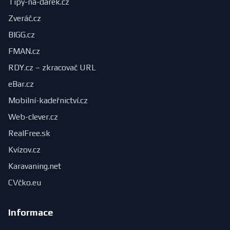
Tipy-na-dárek.cz
Zveráč.cz
BIGG.cz
FMAN.cz
RDY.cz – zkracovač URL
eBar.cz
Mobilní-kadeřnictví.cz
Web-clever.cz
RealFree.sk
Kvízov.cz
Karavaning.net
CVčko.eu
Informace