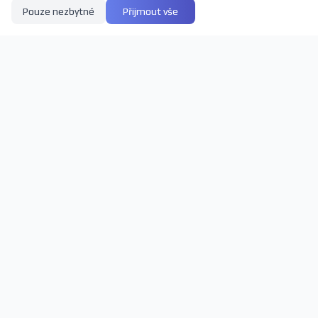
Pouze nezbytné
Přijmout vše