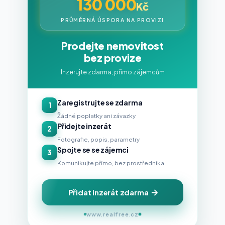
130 000
Kč
PRŮMĚRNÁ ÚSPORA NA PROVIZI
Prodejte nemovitost
bez provize
Inzerujte zdarma, přímo zájemcům
Zaregistrujte se zdarma
1
Žádné poplatky ani závazky
Přidejte inzerát
2
Fotografie, popis, parametry
Spojte se se zájemci
3
Komunikujte přímo, bez prostředníka
Přidat inzerát zdarma
www.realfree.cz