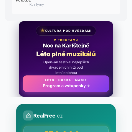
Kostýmy
★
KULTURA POD HVĚZDAMI
V PROGRAMU
Noc na Karlštejně
Léto plné muzikálů
Open-air festival nejlepších
divadelních hitů pod
letní oblohou
LÉTO · HUDBA · MAGIE
Program a vstupenky
→
RealFree
.cz