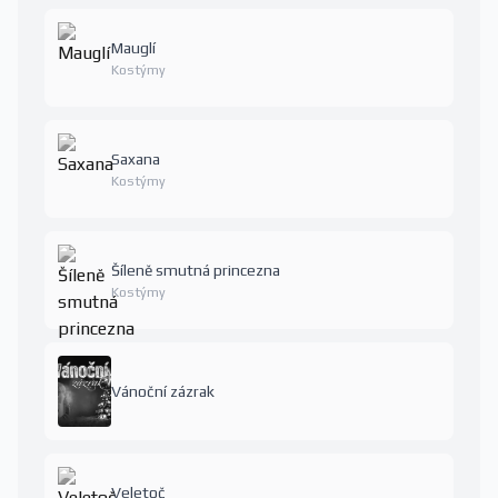
Mauglí
Kostýmy
Saxana
Kostýmy
Šíleně smutná princezna
Kostýmy
Vánoční zázrak
Veletoč