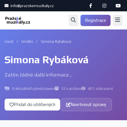
info@prazskemuzikaly.cz
Registrace
Úvod
/
Umělci
/
Simona Rybáková
Simona Rybáková
Zatím žádné další informace...
9 aktuálních představení
12 v archivu
401 zobrazení
Přidat do oblíbených
Navrhnout úpravy