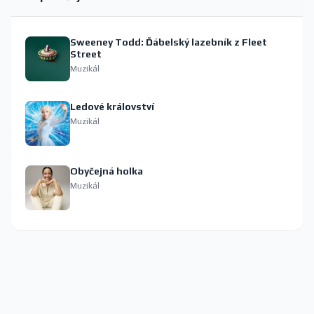
Sweeney Todd: Ďábelský lazebník z Fleet
Street
Muzikál
Ledové království
Muzikál
Obyčejná holka
Muzikál