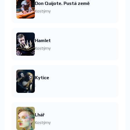
Don Quijote. Pustá země
Kostýmy
Hamlet
Kostýmy
Kytice
:
Lhář
Kostýmy