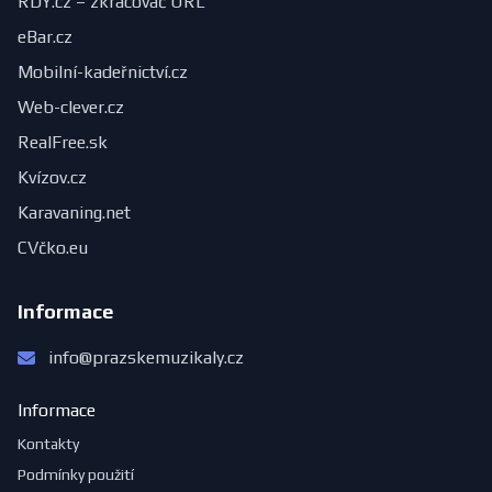
RDY.cz – zkracovač URL
eBar.cz
Mobilní-kadeřnictví.cz
Web-clever.cz
RealFree.sk
Kvízov.cz
Karavaning.net
CVčko.eu
Informace
info@prazskemuzikaly.cz
Informace
Kontakty
Podmínky použití