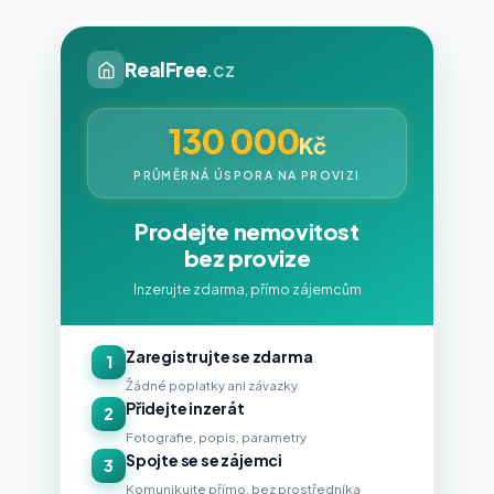
RealFree
.cz
130 000
Kč
PRŮMĚRNÁ ÚSPORA NA PROVIZI
Prodejte nemovitost
bez provize
Inzerujte zdarma, přímo zájemcům
Zaregistrujte se zdarma
1
Žádné poplatky ani závazky
Přidejte inzerát
2
Fotografie, popis, parametry
Spojte se se zájemci
3
Komunikujte přímo, bez prostředníka