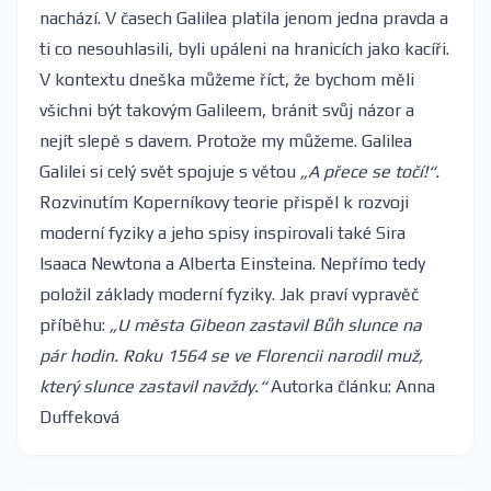
nachází. V časech Galilea platila jenom jedna pravda a
ti co nesouhlasili, byli upáleni na hranicích jako kacíři.
V kontextu dneška můžeme říct, že bychom měli
všichni být takovým Galileem, bránit svůj názor a
nejít slepě s davem. Protože my můžeme. Galilea
Galilei si celý svět spojuje s větou
„A přece se točí!“.
Rozvinutím Koperníkovy teorie přispěl k rozvoji
moderní fyziky a jeho spisy inspirovali také Sira
Isaaca Newtona a Alberta Einsteina. Nepřímo tedy
položil základy moderní fyziky. Jak praví vypravěč
příběhu:
„U města Gibeon zastavil Bůh slunce na
pár hodin. Roku 1564 se ve Florencii narodil muž,
který slunce zastavil navždy.“
Autorka článku: Anna
Duffeková