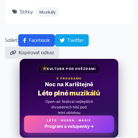
Štítky:
Muzikály
Sdílet:
Facebook
Twitter
Kopírovat odkaz
★
KULTURA POD HVĚZDAMI
V PROGRAMU
Noc na Karlštejně
Léto plné muzikálů
Open-air festival nejlepších
divadelních hitů pod
letní oblohou
LÉTO · HUDBA · MAGIE
Program a vstupenky
→