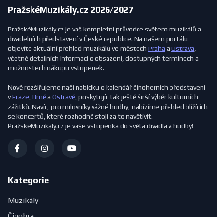
PražskéMuzikály.cz 2026/2027
PražskéMuzikály.cz je váš kompletní průvodce světem muzikálů a
divadelních představení v České republice. Na našem portálu
objevíte aktuální přehled muzikálů ve městech
Praha
a
Ostrava
,
včetně detailních informací o obsazení, dostupných termínech a
možnostech nákupu vstupenek.
Nově rozšiřujeme naši nabídku o kalendář činoherních představení
v
Praze
,
Brně
a
Ostravě
, poskytujíc tak ještě širší výběr kulturních
zážitků. Navíc, pro milovníky vážné hudby, nabízíme přehled blížících
se koncertů, které rozhodně stojí za to navštívit.
PražskéMuzikály.cz je vaše vstupenka do světa divadla a hudby!
Kategorie
Muzikály
Činohra