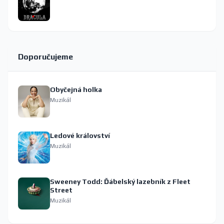
Doporučujeme
Obyčejná holka
Muzikál
Ledové království
Muzikál
Sweeney Todd: Ďábelský lazebník z Fleet
Street
Muzikál