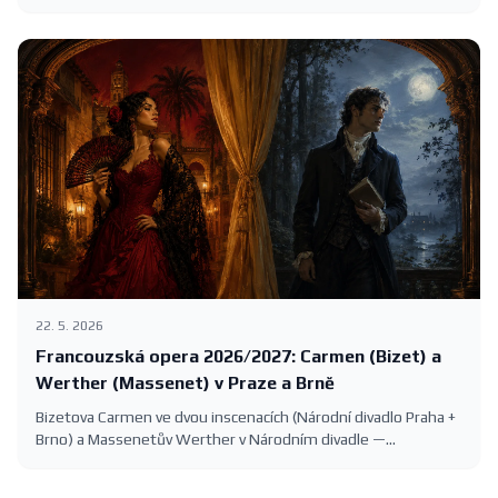
Roman Tomeš, Eva Burešová a Dasha na Velké scéně 5.–8.
listopadu 2026. Vstupenky 390–1390 Kč.
22. 5. 2026
Francouzská opera 2026/2027: Carmen (Bizet) a
Werther (Massenet) v Praze a Brně
Bizetova Carmen ve dvou inscenacích (Národní divadlo Praha +
Brno) a Massenetův Werther v Národním divadle —
francouzská opera v sezóně 2026/2027 s konkrétními
termíny.