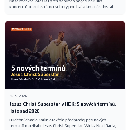
Naše redakce vyrazila i přes nepřízeň počasí na Kuks.
Koncertní Dracula v rámci Kultury pod hvězdami nás dostal —
romantika, slavné melodie Karla Svobody a barokní kulisa
Hospitalu.
26. 5. 2026
Jesus Christ Superstar v HDK: 5 nových termínů,
listopad 2026
Hudební divadlo Karlín otevřelo předprodej pěti nových
termínů muzikálu Jesus Christ Superstar. Václav Noid Bárta,