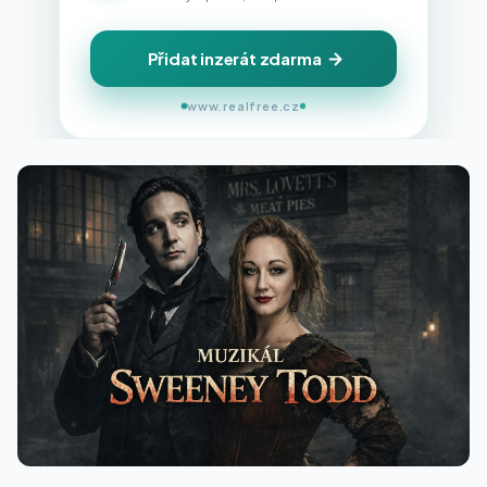
Přidat inzerát zdarma
www.realfree.cz