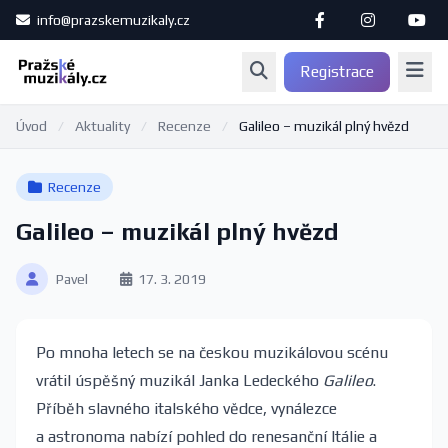
info@prazskemuzikaly.cz
Registrace
Úvod
/
Aktuality
/
Recenze
/
Galileo – muzikál plný hvězd
Recenze
Galileo – muzikál plný hvězd
Pavel
17. 3. 2019
Po mnoha letech se na českou muzikálovou scénu
vrátil úspěšný muzikál Janka Ledeckého
Galileo
.
Příběh slavného italského vědce, vynálezce
a astronoma nabízí pohled do renesanční Itálie a