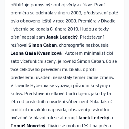
přibližuje pomyslný souboj vědy a církve. První
premiéra se odehrála v únoru 2003, představení poté
bylo obnoveno ještě v roce 2008. Premiéra v Divadle
Hybernia se konala 6. února 2019. Hudbu a texty
písní napsal sám
Janek Ledecký
. Představení
režíroval
Šimon Caban
, choreografie nazkoušela
Leona Qaša Kvasnicová
. Autorem minimalistické,
zato vícefunkční scény, je rovněž Šimon Caban. Co se
týče celkového převedení muzikálu, oproti
předešlému uvádění nenastaly téměř žádné změny.
V Divadle Hybernia se využívají původní kostýmy i
kulisy. Představení celkově budí dojem, jako by ta
léta od posledního uvádění vůbec neuběhla. Jak už
podtitul muzikálu napovídá, obsazení je vskutku
hvězdné. V hlavní roli se alternují
Janek Ledecký
a
Tomáš Novotný
. Diváci se mohou těšit na jména