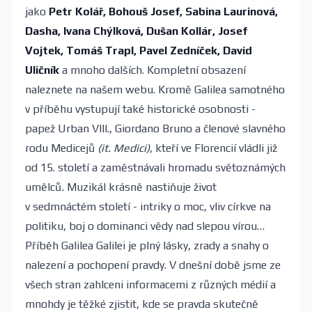
jako
Petr Kolář, Bohouš Josef, Sabina Laurinová,
Dasha, Ivana Chýlková, Dušan Kollár, Josef
Vojtek, Tomáš Trapl, Pavel Zedníček, David
Uličník
a mnoho dalších. Kompletní obsazení
naleznete na našem webu. Kromě Galilea samotného
v příběhu vystupují také historické osobnosti -
papež Urban VIII., Giordano Bruno a členové slavného
rodu Medicejů
(it. Medici)
, kteří ve Florencií vládli již
od 15. století a zaměstnávali hromadu světoznámých
umělců
.
Muzikál krásně nastiňuje život
v sedmnáctém století - intriky o moc, vliv církve na
politiku, boj o dominanci vědy nad slepou vírou…
Příběh Galilea Galilei je plný lásky, zrady a snahy o
nalezení a pochopení pravdy. V dnešní době jsme ze
všech stran zahlceni informacemi z různých médií a
mnohdy je těžké zjistit, kde se pravda skutečně