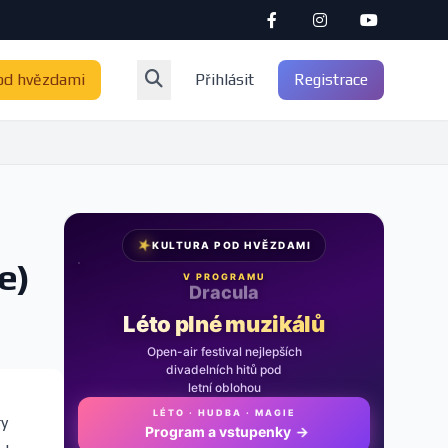
od hvězdami
Přihlásit
Registrace
★
KULTURA POD HVĚZDAMI
e)
V PROGRAMU
Noc na Karlštejně
Léto plné muzikálů
Open-air festival nejlepších
divadelních hitů pod
letní oblohou
LÉTO · HUDBA · MAGIE
ry
Program a vstupenky
→