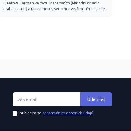
Bizetova Carmen ve dvou inscenacích (Národní divadlo
Praha + Brno) a Massenetův Werther v Národním divadle
— francouzská opera v sezóně 2026/2027 s konkrétními
termíny.
Odebírat
Souhlasím se
zpracováním osobních údajů