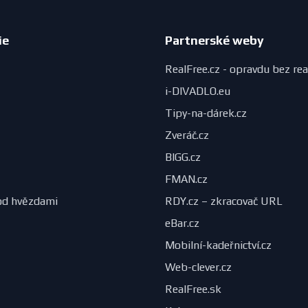
ie
Partnerské weby
RealFree.cz - opravdu bez rea
i-DIVADLO.eu
Tipy-na-dárek.cz
Zveráč.cz
BIGG.cz
FMAN.cz
od hvězdami
RDY.cz – zkracovač URL
eBar.cz
Mobilní-kadeřnictví.cz
Web-clever.cz
RealFree.sk