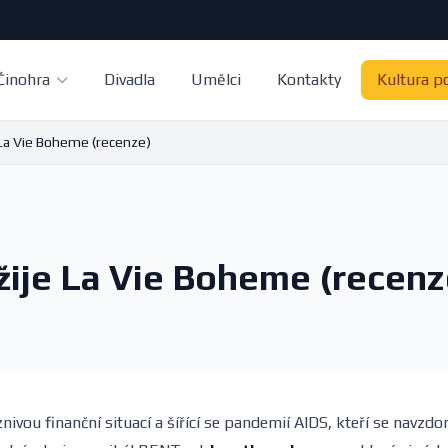
Činohra
Divadla
Umělci
Kontakty
Kultura p
 La Vie Boheme (recenze)
žije La Vie Boheme (recenz
nivou finanční situací a šířící se pandemií AIDS, kteří se navzdo