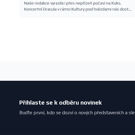
Naše redakce vyrazila i přes nepřízeň počasí na Kuks.
Koncertní Dracula v rámci Kultury pod hvězdami nás dostal
— romantika, slavné melodie Karla Svobody a barokní
kulisa Hospitalu.
Přihlaste se k odběru novinek
Buďte první, kdo se dozví o nových představeních a sl