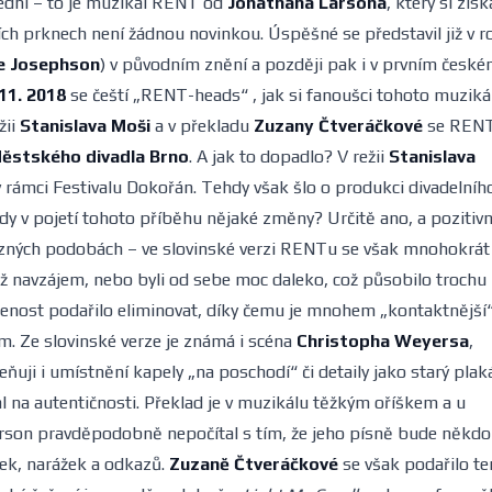
lední – to je muzikál RENT od
Jonathana Larsona
, který si získ
ch prknech není žádnou novinkou. Úspěšné se představil již v r
e Josephson
) v původním znění a později pak i v prvním česk
 11. 2018
se čeští „RENT-heads“ , jak si fanoušci tohoto muziká
žii
Stanislava Moši
a v překladu
Zuzany Čtveráčkové
se REN
ěstského divadla Brno
. A jak to dopadlo? V režii
Stanislava
u v rámci Festivalu Dokořán. Tehdy však šlo o produkci divadelníh
y v pojetí tohoto příběhu nějaké změny? Určitě ano, a pozitivn
různých podobách – ve slovinské verzi RENTu se však mnohokrát
než navzájem, nebo byli od sebe moc daleko, což působilo trochu
lenost podařilo eliminovat, díky čemu je mnohem „kontaktnější
em. Ze slovinské verze je známá i scéna
Christopha Weyersa
,
ňuji i umístnění kapely „na poschodí“ či detaily jako starý plak
dal na autentičnosti. Překlad je v muzikálu těžkým oříškem a u
rson pravděpodobně nepočítal s tím, že jeho písně bude někdo
ček, narážek a odkazů.
Zuzaně Čtveráčkové
se však podařilo te