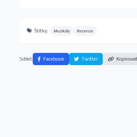
Štítky:
Muzikály
Recenze
Sdílet:
Facebook
Twitter
Kopírova