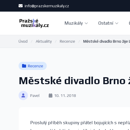
info@prazskemuzikaly.cz
Muzikály
Ostatní
Úvod
/
Aktuality
/
Recenze
/
Městské divadlo Brno žije
Recenze
Městské divadlo Brno 
Pavel
10. 11. 2018
Proslulý příběh skupiny přátel bojujících s nepříz