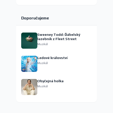
Doporučujeme
Sweeney Todd: Ďábelský
lazebník z Fleet Street
Muzikál
Ledové království
Muzikál
Obyčejná holka
Muzikál