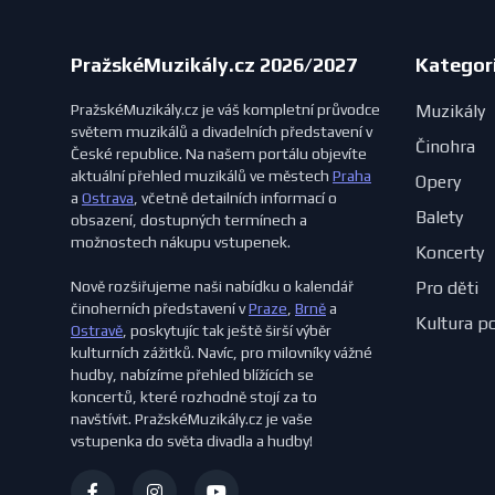
PražskéMuzikály.cz 2026/2027
Kategor
PražskéMuzikály.cz je váš kompletní průvodce
Muzikály
světem muzikálů a divadelních představení v
Činohra
České republice. Na našem portálu objevíte
aktuální přehled muzikálů ve městech
Praha
Opery
a
Ostrava
, včetně detailních informací o
Balety
obsazení, dostupných termínech a
možnostech nákupu vstupenek.
Koncerty
Nově rozšiřujeme naši nabídku o kalendář
Pro děti
činoherních představení v
Praze
,
Brně
a
Kultura p
Ostravě
, poskytujíc tak ještě širší výběr
kulturních zážitků. Navíc, pro milovníky vážné
hudby, nabízíme přehled blížících se
koncertů, které rozhodně stojí za to
navštívit. PražskéMuzikály.cz je vaše
vstupenka do světa divadla a hudby!