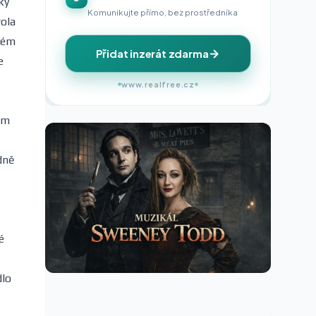
ky
Komunikujte přímo, bez prostředníka
rola
vém
Přidat inzerát zdarma
e
www.realfree.cz
em
idně
é
dlo