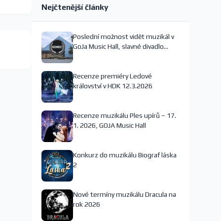
Nejčtenější články
Poslední možnost vidět muzikál v
GoJa Music Hall, slavné divadlo
nejspíš končí
Recenze premiéry Ledové
království v HDK 12.3.2026
Recenze muzikálu Ples upírů – 17.
1. 2026, GOJA Music Hall
Konkurz do muzikálu Biograf láska
2
Nové termíny muzikálu Dracula na
rok 2026