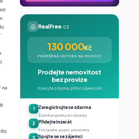
al
oce
ém
RealFree
.cz
lu
T
130 000
Kč
o
PRŮMĚRNÁ ÚSPORA NA PROVIZI
í.
Prodejte nemovitost
bez provize
“ na
Inzerujte zdarma, přímo zájemcům
át
Zaregistrujte se zdarma
1
Žádné poplatky ani závazky
Přidejte inzerát
2
Fotografie, popis, parametry
nto
Spojte se se zájemci
3