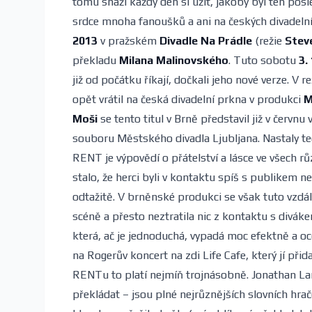
tomu snaží každý den si užít, jakoby byl ten pos
srdce mnoha fanoušků a ani na českých divadelní
2013
v pražském
Divadle Na Prádle
(režie
Stev
překladu
Milana Malinovského
. Tuto sobotu
3.
již od počátku říkají, dočkali jeho nové verze. V re
opět vrátil na česká divadelní prkna v produkci
M
Moši
se tento titul v Brně představil již v červn
souboru Městského divadla Ljubljana. Nastaly ted
RENT je výpovědí o přátelství a lásce ve všech 
stalo, že herci byli v kontaktu spíš s publikem 
odtažitě. V brněnské produkci se však tuto vzdá
scéně a přesto neztratila nic z kontaktu s divák
která, ač je jednoduchá, vypadá moc efektně a oce
na Rogerův koncert na zdi Life Cafe, který jí při
RENTu to platí nejmíň trojnásobně. Jonathan La
překládat – jsou plné nejrůznějších slovních hra