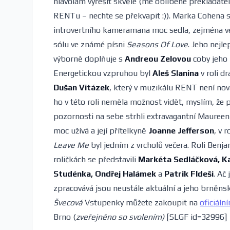
hlavolam vyřešit skvěle (mé oblíbené překladat
RENTu – nechte se překvapit :)). Marka Cohena 
introvertního kameramana moc sedla, zejména 
sólu ve známé písni
Seasons Of Love
. Jeho nejl
výborně doplňuje s
Andreou Zelovou
coby jeho 
Energetickou vzpruhou byl
Aleš Slanina
v roli d
Dušan Vitázek
, který v muzikálu RENT není nová
ho v této roli neměla možnost vidět, myslím, že 
pozornosti na sebe strhli extravagantní Mauree
moc užívá a její přítelkyně
Joanne Jefferson
, v 
Leave Me
byl jedním z vrcholů večera. Roli Benja
roličkách se představili
Markéta Sedláčková, Ka
Studénka, Ondřej Halámek
a
Patrik F
ldeši
. Ač
zpracovává jsou neustále aktuální a jeho brněnsk
Švecová
Vstupenky můžete zakoupit na
oficiál
Brno (
zveřejněno so svolením)
[SLGF id=32996]