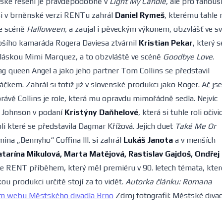
elské řešení je pravděpodobně v
Light My Candle
, ale pro fanouš
si v brněnské verzi RENTu zahrál
Daniel Rymeš
, kterému tahle 
ve scéně
Halloween,
a zaujal i pěveckým výkonem, obzvlášť ve s
epšího kamaráda Rogera Daviesa ztvárnil
Kristian Pekar
, který s
láskou Mimi Marquez, a to obzvláště ve scéně
Goodbye Love
.
rag queen Angel a jako jeho partner Tom Collins se představil
čkem. Zahrál si totiž již v slovenské produkci jako Roger. Ač js
právě Collins je role, která mu opravdu mimořádně sedla. Nejvíc
n Johnson v podaní
Kristýny Daňhelové
, která si tuhle roli očiv
roli které se představila Dagmar Křížová. Jejich duet
Také Me Or
mina „Bennyho“ Coffina III. si zahrál
Lukáš Janota
a v menších
tarína Mikulová, Marta Matějová, Rastislav Gajdoš, Ondřej
 je RENT příběhem, který měl premiéru v 90. letech témata, kter
ou produkci určitě stojí za to vidět.
Autorka článku: Romana
ním webu Městského divadla Brno
Zdroj fotografií: Městské diva