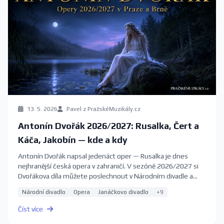
13. 5. 2026
Pavel z PražskéMuzikály.cz
Antonín Dvořák 2026/2027: Rusalka, Čert a
Káča, Jakobín — kde a kdy
Antonín Dvořák napsal jedenáct oper — Rusalka je dnes
nejhranější česká opera v zahraničí. V sezóně 2026/2027 si
Dvořákova díla můžete poslechnout v Národním divadle a
Státní opeře v Praze, v Janáčkově divadle v Brně i na
Národní divadlo
Opera
Janáčkovo divadlo
+9
komorních scénách. Kompletní průvodce s termíny a
vstupenkami.
Číst více