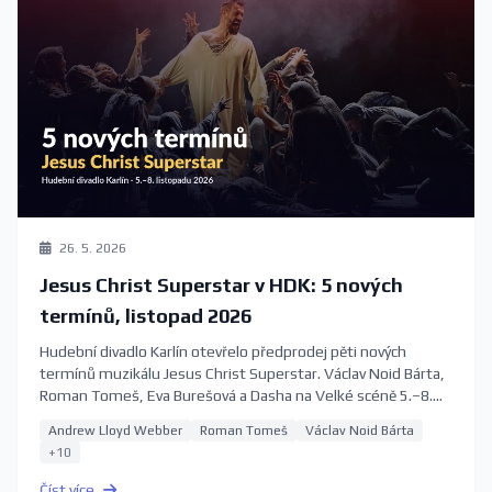
26. 5. 2026
Jesus Christ Superstar v HDK: 5 nových
termínů, listopad 2026
Hudební divadlo Karlín otevřelo předprodej pěti nových
termínů muzikálu Jesus Christ Superstar. Václav Noid Bárta,
Roman Tomeš, Eva Burešová a Dasha na Velké scéně 5.–8.
listopadu 2026. Vstupenky 390–1390 Kč.
Andrew Lloyd Webber
Roman Tomeš
Václav Noid Bárta
+10
Číst více