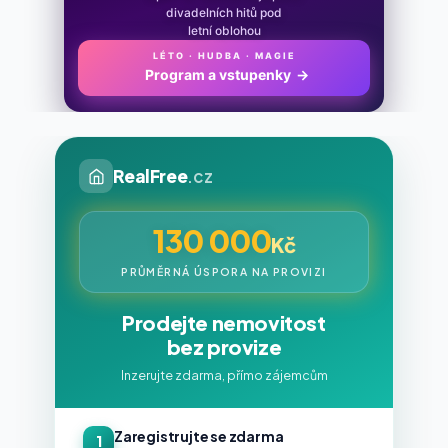
divadelních hitů pod
letní oblohou
LÉTO · HUDBA · MAGIE
Program a vstupenky
→
RealFree
.cz
130 000
Kč
PRŮMĚRNÁ ÚSPORA NA PROVIZI
Prodejte nemovitost
bez provize
Inzerujte zdarma, přímo zájemcům
Zaregistrujte se zdarma
1