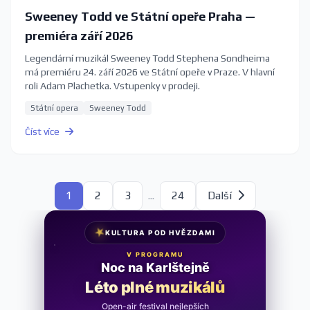
Sweeney Todd ve Státní opeře Praha —
premiéra září 2026
Legendární muzikál Sweeney Todd Stephena Sondheima
má premiéru 24. září 2026 ve Státní opeře v Praze. V hlavní
roli Adam Plachetka. Vstupenky v prodeji.
Státní opera
Sweeney Todd
Číst více
1
2
3
...
24
Další
★
KULTURA POD HVĚZDAMI
V PROGRAMU
Cena za něžnost
Léto plné muzikálů
Open-air festival nejlepších