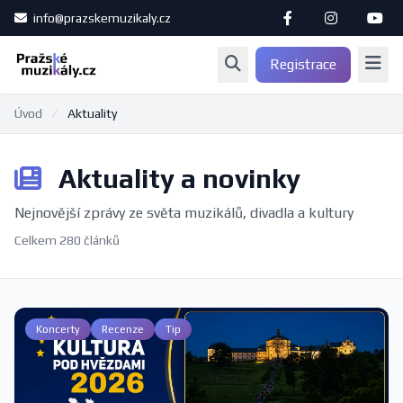
info@prazskemuzikaly.cz
Registrace
Úvod
/
Aktuality
Aktuality a novinky
Nejnovější zprávy ze světa muzikálů, divadla a kultury
Celkem 280 článků
Koncerty
Recenze
Tip