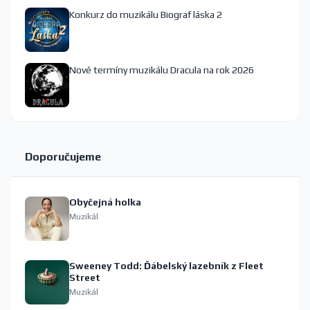
Konkurz do muzikálu Biograf láska 2
Nové termíny muzikálu Dracula na rok 2026
Doporučujeme
Obyčejná holka
Muzikál
Sweeney Todd: Ďábelský lazebník z Fleet
Street
Muzikál