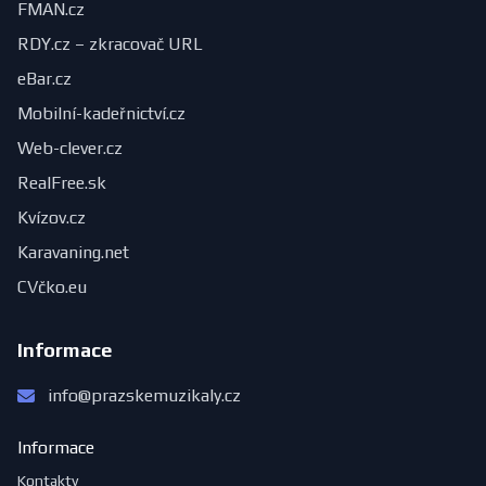
FMAN.cz
RDY.cz – zkracovač URL
eBar.cz
Mobilní-kadeřnictví.cz
Web-clever.cz
RealFree.sk
Kvízov.cz
Karavaning.net
CVčko.eu
Informace
info@prazskemuzikaly.cz
Informace
Kontakty