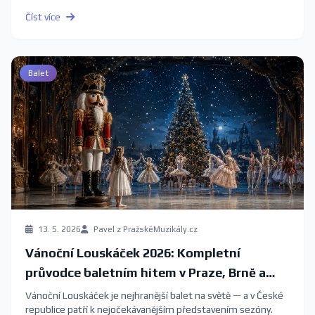
aktuálními termíny a vstupenkami.
Číst více
Balet
13. 5. 2026
Pavel z PražskéMuzikály.cz
Vánoční Louskáček 2026: Kompletní
průvodce baletním hitem v Praze, Brně a
Ostravě
Vánoční Louskáček je nejhranější balet na světě — a v České
republice patří k nejočekávanějším představením sezóny.