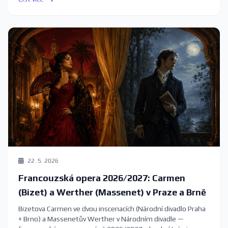
22. 5. 2026
Francouzská opera 2026/2027: Carmen
(Bizet) a Werther (Massenet) v Praze a Brně
Bizetova Carmen ve dvou inscenacích (Národní divadlo Praha
+ Brno) a Massenetův Werther v Národním divadle —