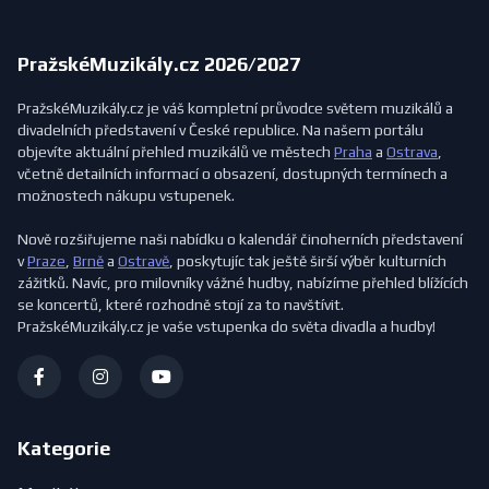
PražskéMuzikály.cz 2026/2027
PražskéMuzikály.cz je váš kompletní průvodce světem muzikálů a
divadelních představení v České republice. Na našem portálu
objevíte aktuální přehled muzikálů ve městech
Praha
a
Ostrava
,
včetně detailních informací o obsazení, dostupných termínech a
možnostech nákupu vstupenek.
Nově rozšiřujeme naši nabídku o kalendář činoherních představení
v
Praze
,
Brně
a
Ostravě
, poskytujíc tak ještě širší výběr kulturních
zážitků. Navíc, pro milovníky vážné hudby, nabízíme přehled blížících
se koncertů, které rozhodně stojí za to navštívit.
PražskéMuzikály.cz je vaše vstupenka do světa divadla a hudby!
Kategorie