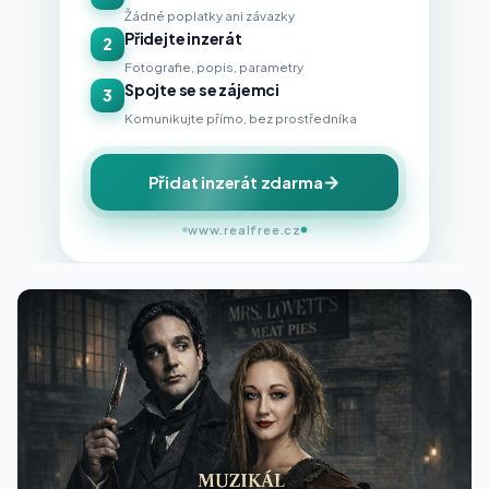
Žádné poplatky ani závazky
Přidejte inzerát
2
Fotografie, popis, parametry
Spojte se se zájemci
3
Komunikujte přímo, bez prostředníka
Přidat inzerát zdarma
www.realfree.cz