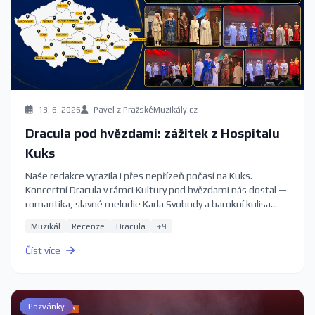
13. 6. 2026
Pavel z PražskéMuzikály.cz
Dracula pod hvězdami: zážitek z Hospitalu
Kuks
Naše redakce vyrazila i přes nepřízeň počasí na Kuks.
Koncertní Dracula v rámci Kultury pod hvězdami nás dostal —
romantika, slavné melodie Karla Svobody a barokní kulisa
Hospitalu.
Muzikál
Recenze
Dracula
+9
Číst více
Pozvánky