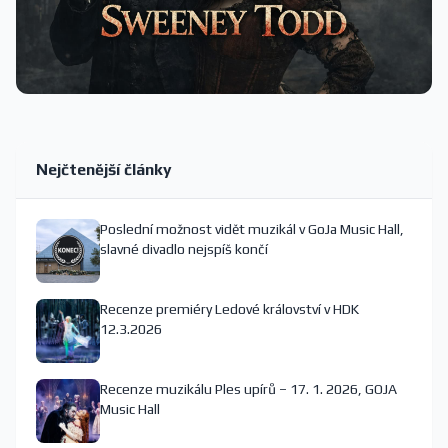
Nejčtenější články
Poslední možnost vidět muzikál v GoJa Music Hall,
slavné divadlo nejspíš končí
Recenze premiéry Ledové království v HDK
12.3.2026
Recenze muzikálu Ples upírů – 17. 1. 2026, GOJA
Music Hall