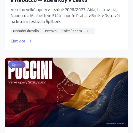
Verdiho velké opery v sezóně 2026/2027: Aida, La traviata,
Nabucco a Macbeth ve Státní opeře Praha, v Brně, v Ostravě i
na letním festivalu Špilberk.
Národní divadlo
Ostrava
Státní opera
+11
Číst více
Opera