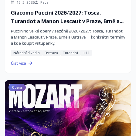
18. 5. 2026
Pavel
Giacomo Puccini 2026/2027: Tosca,
Turandot a Manon Lescaut v Praze, Brně a
Ostravě
Pucciniho velké opery v sezóně 2026/2027: Tosca, Turandot
a Manon Lescaut v Praze, Brně a Ostravě — konkrétní termíny
a kde koupit vstupenky.
Národní divadlo
Ostrava
Turandot
+11
Číst více
Opera