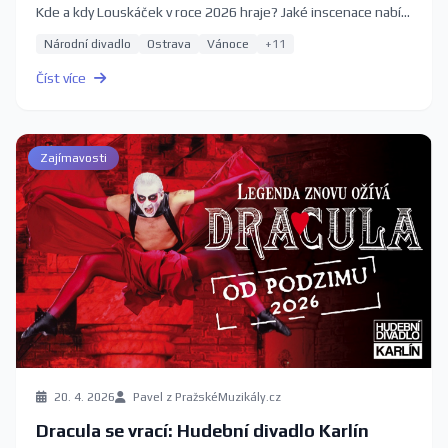
Kde a kdy Louskáček v roce 2026 hraje? Jaké inscenace nabízí
Národní divadlo, Janáčkovo divadlo a Národní divadlo
Národní divadlo
Ostrava
Vánoce
+11
moravskoslezské? Kdy rezervovat vstupenky, aby vám
nezůstaly jen poslední řady balkonu? Kompletní průvodce
Číst více
2026.
Zajímavosti
20. 4. 2026
Pavel z PražskéMuzikály.cz
Dracula se vrací: Hudební divadlo Karlín