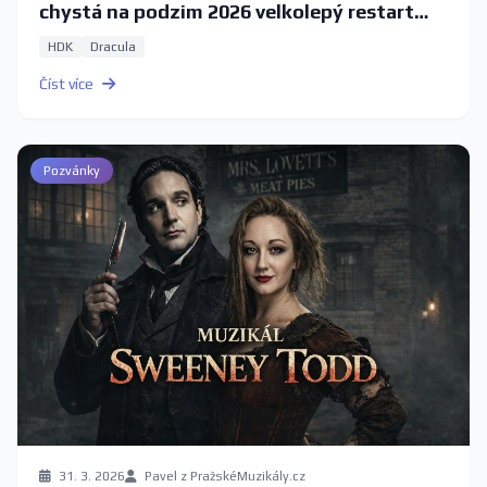
chystá na podzim 2026 velkolepý restart
legendárního muzikálu
HDK
Dracula
Číst více
Pozvánky
31. 3. 2026
Pavel z PražskéMuzikály.cz