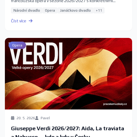
francouzská opera v sezóně 2026/2027 s konkrétními
termíny.
Národní divadlo
Opera
Janáčkovo divadlo
+11
Číst více
Opera
20. 5. 2026
Pavel
Giuseppe Verdi 2026/2027: Aida, La traviata
a Nabucco — kde a kdy v Česku