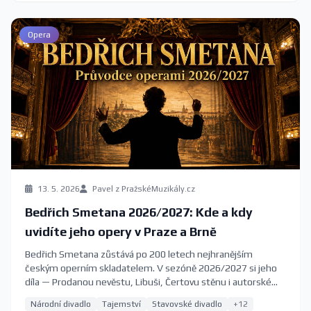
Opera
13. 5. 2026
Pavel z PražskéMuzikály.cz
Bedřich Smetana 2026/2027: Kde a kdy
uvidíte jeho opery v Praze a Brně
Bedřich Smetana zůstává po 200 letech nejhranějším
českým operním skladatelem. V sezóně 2026/2027 si jeho
díla — Prodanou nevěstu, Libuši, Čertovu stěnu i autorské
zpracování ve Studiu Ypsilon — můžete poslechnout na
Národní divadlo
Tajemství
Stavovské divadlo
+12
předních scénách v Praze a Brně. Kompletní průvodce s