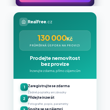
RealFree
.cz
130 000
Kč
PRŮMĚRNÁ ÚSPORA NA PROVIZI
Prodejte nemovitost
bez provize
Inzerujte zdarma, přímo zájemcům
Zaregistrujte se zdarma
1
Žádné poplatky ani závazky
Přidejte inzerát
2
Fotografie, popis, parametry
Spojte se se zájemci
3