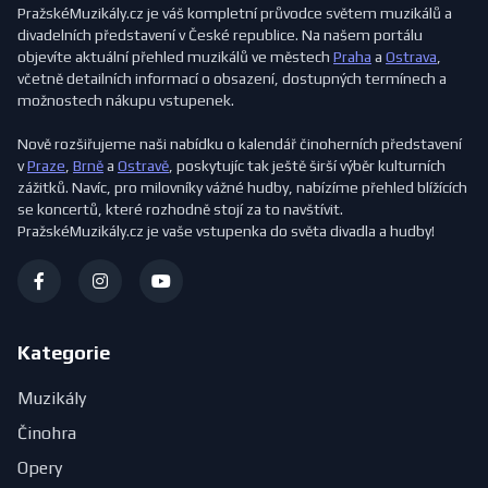
PražskéMuzikály.cz je váš kompletní průvodce světem muzikálů a
divadelních představení v České republice. Na našem portálu
objevíte aktuální přehled muzikálů ve městech
Praha
a
Ostrava
,
včetně detailních informací o obsazení, dostupných termínech a
možnostech nákupu vstupenek.
Nově rozšiřujeme naši nabídku o kalendář činoherních představení
v
Praze
,
Brně
a
Ostravě
, poskytujíc tak ještě širší výběr kulturních
zážitků. Navíc, pro milovníky vážné hudby, nabízíme přehled blížících
se koncertů, které rozhodně stojí za to navštívit.
PražskéMuzikály.cz je vaše vstupenka do světa divadla a hudby!
Kategorie
Muzikály
Činohra
Opery