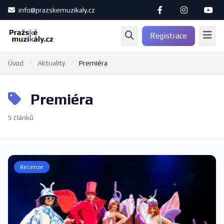
info@prazskemuzikaly.cz
Registrace
Úvod
/
Aktuality
/
Premiéra
Premiéra
5 článků
Recenze