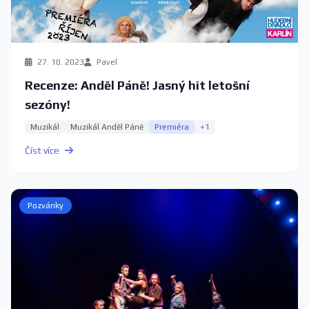
27. 10. 2023
Pavel
Recenze: Anděl Páně! Jasný hit letošní
sezóny!
Muzikál
Muzikál Anděl Páně
Premiéra
+1
Číst více
Pozvánky