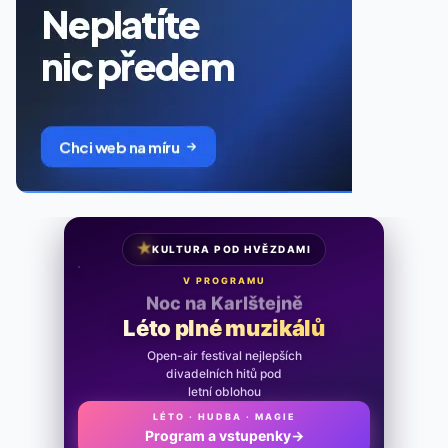
★
KULTURA POD HVĚZDAMI
V PROGRAMU
Noc na Karlštejně
Léto plné muzikálů
Open-air festival nejlepších
divadelních hitů pod
letní oblohou
LÉTO · HUDBA · MAGIE
Program a vstupenky
→