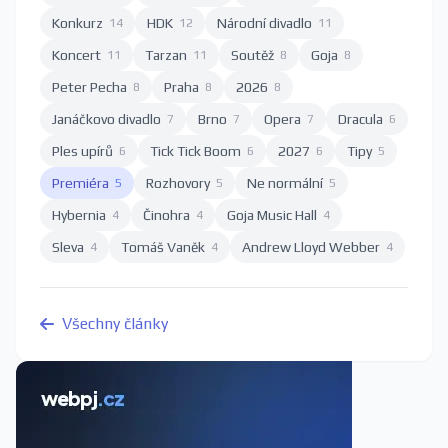
Konkurz
HDK
Národní divadlo
14
12
11
Koncert
Tarzan
Soutěž
Goja
11
11
8
8
Peter Pecha
Praha
2026
8
8
8
Janáčkovo divadlo
Brno
Opera
Dracula
7
7
7
6
Ples upírů
Tick Tick Boom
2027
Tipy
6
6
6
5
Premiéra
Rozhovory
Ne normální
5
5
5
Hybernia
Činohra
Goja Music Hall
4
4
4
Sleva
Tomáš Vaněk
Andrew Lloyd Webber
4
4
4
Všechny články