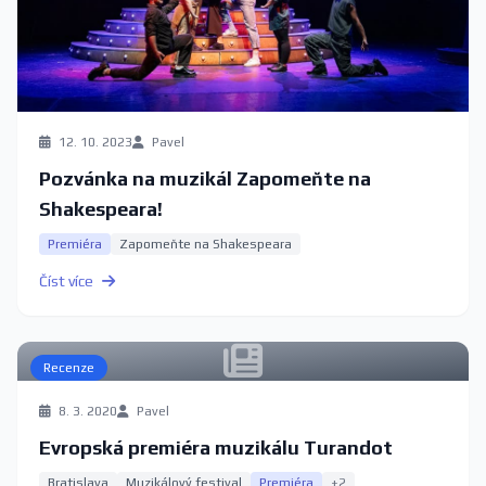
12. 10. 2023
Pavel
Pozvánka na muzikál Zapomeňte na
Shakespeara!
Premiéra
Zapomeňte na Shakespeara
Číst více
Recenze
8. 3. 2020
Pavel
Evropská premiéra muzikálu Turandot
Bratislava
Muzikálový festival
Premiéra
+2