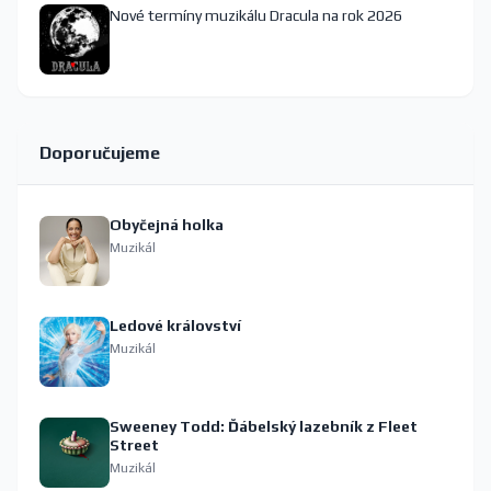
Nové termíny muzikálu Dracula na rok 2026
Doporučujeme
Obyčejná holka
Muzikál
Ledové království
Muzikál
Sweeney Todd: Ďábelský lazebník z Fleet
Street
Muzikál