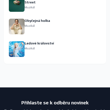
Street
Muzikál
Obyčejná holka
Muzikál
Ledové království
Muzikál
Přihlaste se k odběru novinek