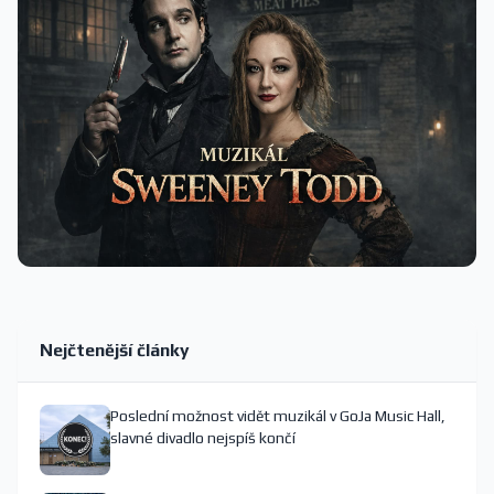
Nejčtenější články
Poslední možnost vidět muzikál v GoJa Music Hall,
slavné divadlo nejspíš končí