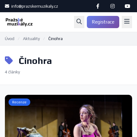
info@prazskemuzikaly.cz
Registrace
Úvod
/
Aktuality
/
Činohra
Činohra
4 články
Recenze