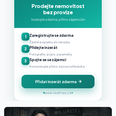
Prodejte nemovitost
bez provize
Inzerujte zdarma, přímo zájemcům
Zaregistrujte se zdarma
1
Žádné poplatky ani závazky
Přidejte inzerát
2
Fotografie, popis, parametry
Spojte se se zájemci
3
Komunikujte přímo, bez prostředníka
Přidat inzerát zdarma
www.realfree.cz