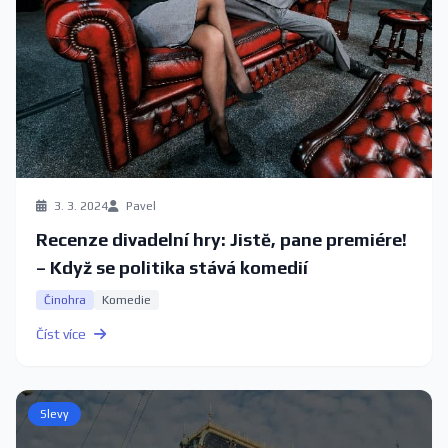
3. 3. 2024
Pavel
Recenze divadelní hry: Jistě, pane premiére!
– Když se politika stává komedií
Činohra
Komedie
Číst více
Slevy