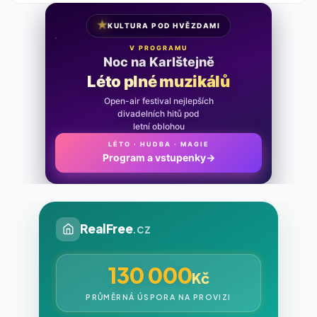
★
KULTURA POD HVĚZDAMI
V PROGRAMU
Noc na Karlštejně
Léto plné muzikálů
Open-air festival nejlepších
divadelních hitů pod
letní oblohou
LÉTO · HUDBA · MAGIE
Program a vstupenky
→
RealFree
.cz
130 000
Kč
PRŮMĚRNÁ ÚSPORA NA PROVIZI