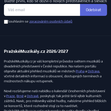
Buďte první, kdo se dozví o nových představeních a slevách
Odebírat
Souhlasím se
zpracováním osobních údajů
PražskéMuzikály.cz 2026/2027
PražskéMuzikály.cz je váš kompletní průvodce světem muzikálů a
divadelních představení v České republice. Na našem portálu
objevíte aktuální přehled muzikálů ve městech
Praha
a
Ostrava
,
včetně detailních informací o obsazení, dostupných termínech a
možnostech nákupu vstupenek.
Nově rozšiřujeme naši nabídku o kalendář činoherních představení
v
Praze
,
Brně
a
Ostravě
, poskytujíc tak ještě širší výběr kulturních
zážitků. Navíc, pro milovníky vážné hudby, nabízíme přehled blížících
se koncertů, které rozhodně stojí za to navštívit.
PražskéMuzikály.cz je vaše vstupenka do světa divadla a hudby!