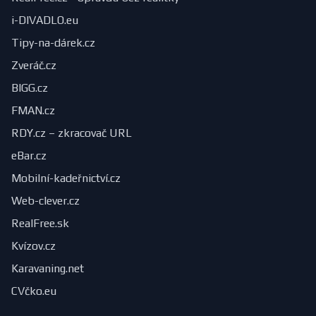
i-DIVADLO.eu
Tipy-na-dárek.cz
Zveráč.cz
BIGG.cz
FMAN.cz
RDY.cz – zkracovač URL
eBar.cz
Mobilní-kadeřnictví.cz
Web-clever.cz
RealFree.sk
Kvízov.cz
Karavaning.net
CVčko.eu