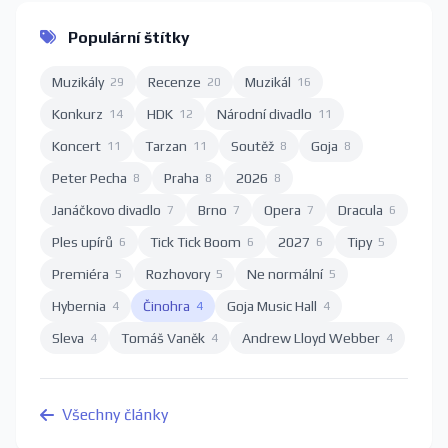
Populární štítky
Muzikály
Recenze
Muzikál
29
20
16
Konkurz
HDK
Národní divadlo
14
12
11
Koncert
Tarzan
Soutěž
Goja
11
11
8
8
Peter Pecha
Praha
2026
8
8
8
Janáčkovo divadlo
Brno
Opera
Dracula
7
7
7
6
Ples upírů
Tick Tick Boom
2027
Tipy
6
6
6
5
Premiéra
Rozhovory
Ne normální
5
5
5
Hybernia
Činohra
Goja Music Hall
4
4
4
Sleva
Tomáš Vaněk
Andrew Lloyd Webber
4
4
4
Všechny články