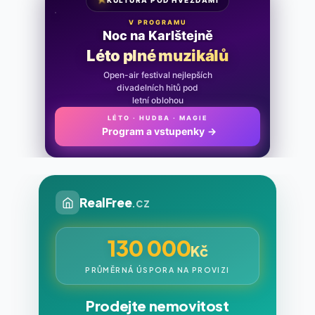
KULTURA POD HVĚZDAMI
V PROGRAMU
Noc na Karlštejně
Léto plné muzikálů
Open-air festival nejlepších
divadelních hitů pod
letní oblohou
LÉTO · HUDBA · MAGIE
Program a vstupenky
→
RealFree
.cz
130 000
Kč
PRŮMĚRNÁ ÚSPORA NA PROVIZI
Prodejte nemovitost