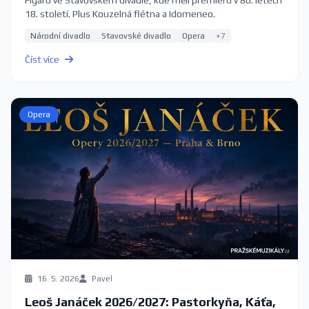
Figaro ve Stavovském divadle, kde měli premiéru v 80. letech
18. století. Plus Kouzelná flétna a Idomeneo.
Národní divadlo
Stavovské divadlo
Opera
+7
Číst více
Opera
16. 5. 2026
Pavel
Leoš Janáček 2026/2027: Pastorkyňa, Káťa,