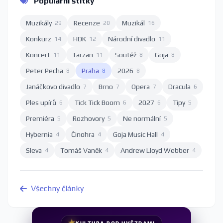
Populární štítky
Muzikály
Recenze
Muzikál
29
20
16
Konkurz
HDK
Národní divadlo
14
12
11
Koncert
Tarzan
Soutěž
Goja
11
11
8
8
Peter Pecha
Praha
2026
8
8
8
Janáčkovo divadlo
Brno
Opera
Dracula
7
7
7
6
Ples upírů
Tick Tick Boom
2027
Tipy
6
6
6
5
Premiéra
Rozhovory
Ne normální
5
5
5
Hybernia
Činohra
Goja Music Hall
4
4
4
Sleva
Tomáš Vaněk
Andrew Lloyd Webber
4
4
4
Všechny články
★