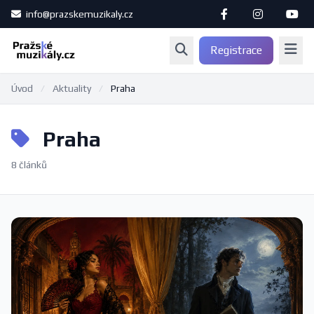
info@prazskemuzikaly.cz
Registrace
Úvod
/
Aktuality
/
Praha
Praha
8 článků