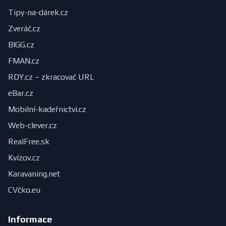
Tipy-na-dárek.cz
Zveráč.cz
BIGG.cz
FMAN.cz
RDY.cz – zkracovač URL
eBar.cz
Mobilní-kadeřnictví.cz
Web-clever.cz
RealFree.sk
Kvízov.cz
Karavaning.net
CVčko.eu
Informace