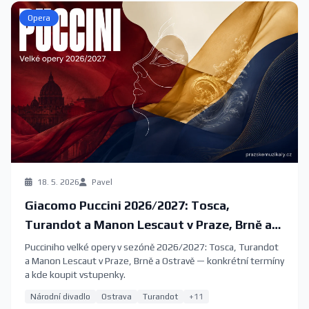
Opera
18. 5. 2026
Pavel
Giacomo Puccini 2026/2027: Tosca,
Turandot a Manon Lescaut v Praze, Brně a
Ostravě
Pucciniho velké opery v sezóně 2026/2027: Tosca, Turandot
a Manon Lescaut v Praze, Brně a Ostravě — konkrétní termíny
a kde koupit vstupenky.
Národní divadlo
Ostrava
Turandot
+11