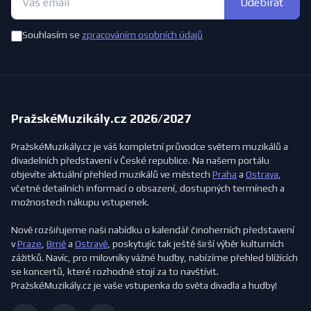
Odebírat
Souhlasím se
zpracováním osobních údajů
PražskéMuzikály.cz 2026/2027
PražskéMuzikály.cz je váš kompletní průvodce světem muzikálů a
divadelních představení v České republice. Na našem portálu
objevíte aktuální přehled muzikálů ve městech
Praha
a
Ostrava
,
včetně detailních informací o obsazení, dostupných termínech a
možnostech nákupu vstupenek.
Nově rozšiřujeme naši nabídku o kalendář činoherních představení
v
Praze
,
Brně
a
Ostravě
, poskytujíc tak ještě širší výběr kulturních
zážitků. Navíc, pro milovníky vážné hudby, nabízíme přehled blížících
se koncertů, které rozhodně stojí za to navštívit.
PražskéMuzikály.cz je vaše vstupenka do světa divadla a hudby!