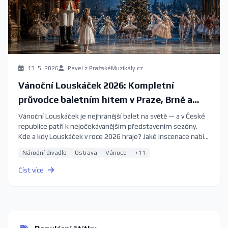
13. 5. 2026
Pavel z PražskéMuzikály.cz
Vánoční Louskáček 2026: Kompletní
průvodce baletním hitem v Praze, Brně a
Ostravě
Vánoční Louskáček je nejhranější balet na světě — a v České
republice patří k nejočekávanějším představením sezóny.
Kde a kdy Louskáček v roce 2026 hraje? Jaké inscenace nabízí
Národní divadlo, Janáčkovo divadlo a Národní divadlo
Národní divadlo
Ostrava
Vánoce
+11
moravskoslezské? Kdy rezervovat vstupenky, aby vám
nezůstaly jen poslední řady balkonu? Kompletní průvodce
Číst více
2026.