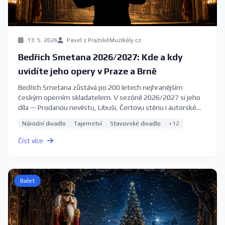
13. 5. 2026
Pavel z PražskéMuzikály.cz
Bedřich Smetana 2026/2027: Kde a kdy
uvidíte jeho opery v Praze a Brně
Bedřich Smetana zůstává po 200 letech nejhranějším
českým operním skladatelem. V sezóně 2026/2027 si jeho
díla — Prodanou nevěstu, Libuši, Čertovu stěnu i autorské
zpracování ve Studiu Ypsilon — můžete poslechnout na
Národní divadlo
Tajemství
Stavovské divadlo
+12
předních scénách v Praze a Brně. Kompletní průvodce s
aktuálními termíny a vstupenkami.
Číst více
Balet