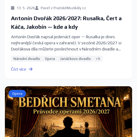
13. 5. 2026
Pavel z PražskéMuzikály.cz
Antonín Dvořák 2026/2027: Rusalka, Čert a
Káča, Jakobín — kde a kdy
Antonín Dvořák napsal jedenáct oper — Rusalka je dnes
nejhranější česká opera v zahraničí. V sezóně 2026/2027 si
Dvořákova díla můžete poslechnout v Národním divadle a
Státní opeře v Praze, v Janáčkově divadle v Brně i na
Národní divadlo
Opera
Janáčkovo divadlo
+9
komorních scénách. Kompletní průvodce s termíny a
vstupenkami.
Číst více
Opera