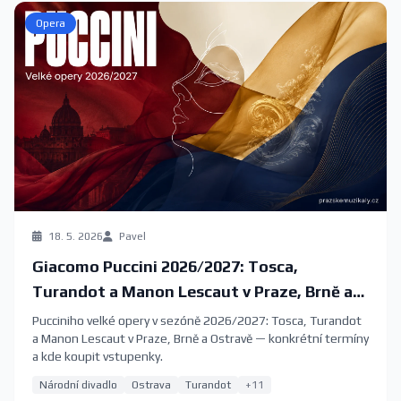
Opera
18. 5. 2026
Pavel
Giacomo Puccini 2026/2027: Tosca,
Turandot a Manon Lescaut v Praze, Brně a
Ostravě
Pucciniho velké opery v sezóně 2026/2027: Tosca, Turandot
a Manon Lescaut v Praze, Brně a Ostravě — konkrétní termíny
a kde koupit vstupenky.
Národní divadlo
Ostrava
Turandot
+11