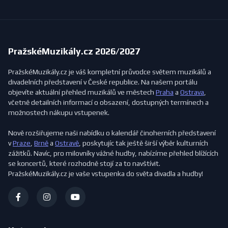
PražskéMuzikály.cz 2026/2027
PražskéMuzikály.cz je váš kompletní průvodce světem muzikálů a
divadelních představení v České republice. Na našem portálu
objevíte aktuální přehled muzikálů ve městech
Praha
a
Ostrava
,
včetně detailních informací o obsazení, dostupných termínech a
možnostech nákupu vstupenek.
Nově rozšiřujeme naši nabídku o kalendář činoherních představení
v
Praze
,
Brně
a
Ostravě
, poskytujíc tak ještě širší výběr kulturních
zážitků. Navíc, pro milovníky vážné hudby, nabízíme přehled blížících
se koncertů, které rozhodně stojí za to navštívit.
PražskéMuzikály.cz je vaše vstupenka do světa divadla a hudby!