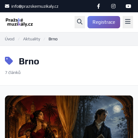
info@prazskemuzikaly.cz
Registrace
Úvod
/
Aktuality
/
Brno
Brno
7 článků