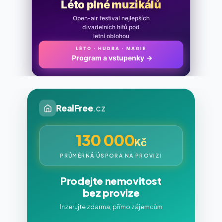
Léto plné muzikálů
Open-air festival nejlepších
divadelních hitů pod
letní oblohou
LÉTO · HUDBA · MAGIE
Program a vstupenky
→
RealFree
.cz
130 000
Kč
PRŮMĚRNÁ ÚSPORA NA PROVIZI
Prodejte nemovitost
bez provize
Inzerujte zdarma, přímo zájemcům