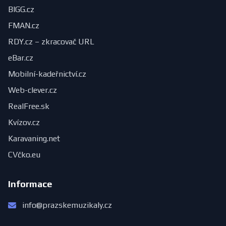
BIGG.cz
FMAN.cz
RDY.cz – zkracovač URL
eBar.cz
Mobilní-kadeřnictví.cz
Web-clever.cz
RealFree.sk
Kvízov.cz
Karavaning.net
CVčko.eu
Informace
info@prazskemuzikaly.cz