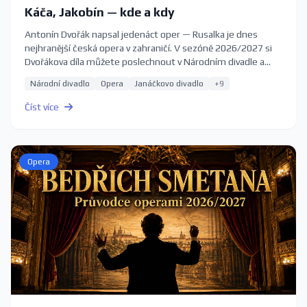
Káča, Jakobín — kde a kdy
Antonín Dvořák napsal jedenáct oper — Rusalka je dnes
nejhranější česká opera v zahraničí. V sezóně 2026/2027 si
Dvořákova díla můžete poslechnout v Národním divadle a
Státní opeře v Praze, v Janáčkově divadle v Brně i na
Národní divadlo
Opera
Janáčkovo divadlo
+9
komorních scénách. Kompletní průvodce s termíny a
vstupenkami.
Číst více
Opera