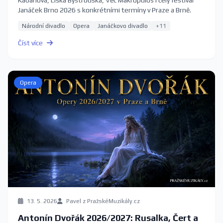
Kabanová, Liška Bystrouška, Věc Makropulos i celý festival
Janáček Brno 2026 s konkrétními termíny v Praze a Brně.
Národní divadlo
Opera
Janáčkovo divadlo
+11
Číst více
Opera
13. 5. 2026
Pavel z PražskéMuzikály.cz
Antonín Dvořák 2026/2027: Rusalka, Čert a