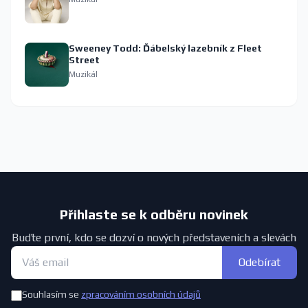
Sweeney Todd: Ďábelský lazebník z Fleet
Street
Muzikál
Přihlaste se k odběru novinek
Buďte první, kdo se dozví o nových představeních a slevách
Odebírat
Souhlasím se
zpracováním osobních údajů