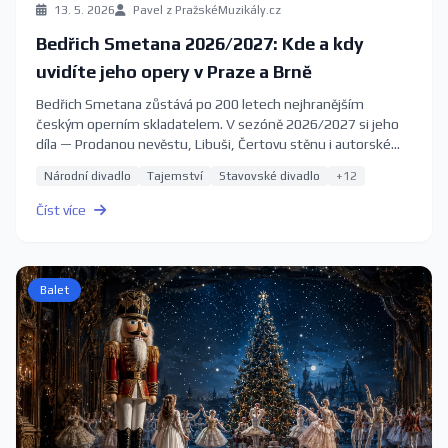
13. 5. 2026
Pavel z PražskéMuzikály.cz
Bedřich Smetana 2026/2027: Kde a kdy
uvidíte jeho opery v Praze a Brně
Bedřich Smetana zůstává po 200 letech nejhranějším
českým operním skladatelem. V sezóně 2026/2027 si jeho
díla — Prodanou nevěstu, Libuši, Čertovu stěnu i autorské
zpracování ve Studiu Ypsilon — můžete poslechnout na
Národní divadlo
Tajemství
Stavovské divadlo
+12
předních scénách v Praze a Brně. Kompletní průvodce s
aktuálními termíny a vstupenkami.
Číst více
Balet