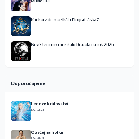
Music Hall
Konkurz do muzikálu Biograf láska 2
Nové termíny muzikálu Dracula na rok 2026
Doporučujeme
Ledové království
Muzikál
Obyčejná holka
Muzikál