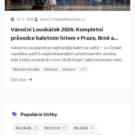
13. 5. 2026
Pavel z PražskéMuzikály.cz
Vánoční Louskáček 2026: Kompletní
průvodce baletním hitem v Praze, Brně a
Ostravě
Vánoční Louskáček je nejhranější balet na světě — a v České
republice patří k nejočekávanějším představením sezóny.
Kde a kdy Louskáček v roce 2026 hraje? Jaké inscenace nabízí
Národní divadlo, Janáčkovo divadlo a Národní divadlo
Národní divadlo
Ostrava
Vánoce
+11
moravskoslezské? Kdy rezervovat vstupenky, aby vám
nezůstaly jen poslední řady balkonu? Kompletní průvodce
Číst více
2026.
Populární štítky
Muzikály
Recenze
Muzikál
29
20
16