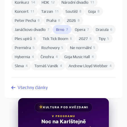
Konkurz
HDK
Národní divadlo
14
12
11
Koncert
Tarzan
Soutěž
Goja
11
11
8
8
Peter Pecha
Praha
2026
8
8
8
Janáčkovo divadlo
Brno
Opera
Dracula
7
7
7
6
Ples upírů
Tick Tick Boom
2027
Tipy
6
6
6
5
Premiéra
Rozhovory
Ne normální
5
5
5
Hybernia
Činohra
Goja Music Hall
4
4
4
Sleva
Tomáš Vaněk
Andrew Lloyd Webber
4
4
4
Všechny články
★
KULTURA POD HVĚZDAMI
V PROGRAMU
Noc na Karlštejně