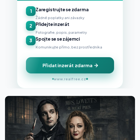
Zaregistrujte se zdarma
1
Žádné poplatky ani závazky
Přidejte inzerát
2
Fotografie, popis, parametry
Spojte se se zájemci
3
Komunikujte přímo, bez prostředníka
Přidat inzerát zdarma
www.realfree.cz