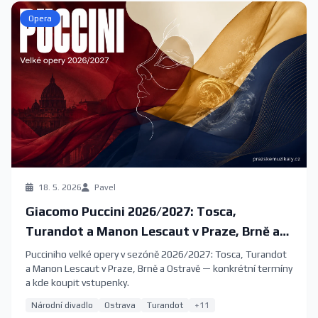
Opera
18. 5. 2026
Pavel
Giacomo Puccini 2026/2027: Tosca,
Turandot a Manon Lescaut v Praze, Brně a
Ostravě
Pucciniho velké opery v sezóně 2026/2027: Tosca, Turandot
a Manon Lescaut v Praze, Brně a Ostravě — konkrétní termíny
a kde koupit vstupenky.
Národní divadlo
Ostrava
Turandot
+11