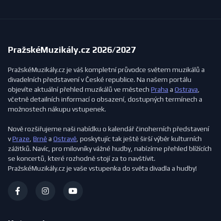
PražskéMuzikály.cz 2026/2027
PražskéMuzikály.cz je váš kompletní průvodce světem muzikálů a
divadelních představení v České republice. Na našem portálu
objevíte aktuální přehled muzikálů ve městech
Praha
a
Ostrava
,
včetně detailních informací o obsazení, dostupných termínech a
možnostech nákupu vstupenek.
Nově rozšiřujeme naši nabídku o kalendář činoherních představení
v
Praze
,
Brně
a
Ostravě
, poskytujíc tak ještě širší výběr kulturních
zážitků. Navíc, pro milovníky vážné hudby, nabízíme přehled blížících
se koncertů, které rozhodně stojí za to navštívit.
PražskéMuzikály.cz je vaše vstupenka do světa divadla a hudby!