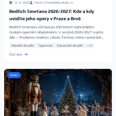
13. 5. 2026
Pavel z PražskéMuzikály.cz
Bedřich Smetana 2026/2027: Kde a kdy
uvidíte jeho opery v Praze a Brně
Bedřich Smetana zůstává po 200 letech nejhranějším
českým operním skladatelem. V sezóně 2026/2027 si jeho
díla — Prodanou nevěstu, Libuši, Čertovu stěnu i autorské
zpracování ve Studiu Ypsilon — můžete poslechnout na
Národní divadlo
Tajemství
Stavovské divadlo
+12
předních scénách v Praze a Brně. Kompletní průvodce s
aktuálními termíny a vstupenkami.
Číst více
Balet