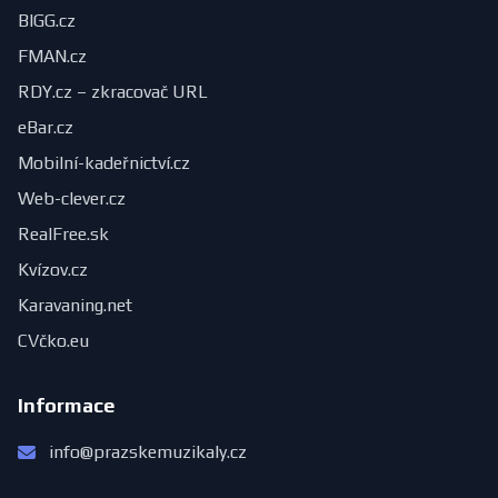
BIGG.cz
FMAN.cz
RDY.cz – zkracovač URL
eBar.cz
Mobilní-kadeřnictví.cz
Web-clever.cz
RealFree.sk
Kvízov.cz
Karavaning.net
CVčko.eu
Informace
info@prazskemuzikaly.cz