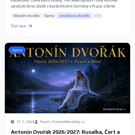
Kabanová, Liška Bystrouška, Věc Makropulos i celý festival
Janáček Brno 2026 s konkrétními termíny v Praze a Brně.
Národní divadlo
Opera
Janáčkovo divadlo
+11
Číst více
Opera
13. 5. 2026
Pavel z PražskéMuzikály.cz
Antonín Dvořák 2026/2027: Rusalka, Čert a