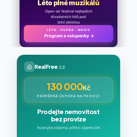
Léto plné muzikálů
Open-air festival nejlepších
divadelních hitů pod
letní oblohou
LÉTO · HUDBA · MAGIE
Program a vstupenky
→
RealFree
.cz
130 000
Kč
PRŮMĚRNÁ ÚSPORA NA PROVIZI
Prodejte nemovitost
bez provize
Inzerujte zdarma, přímo zájemcům