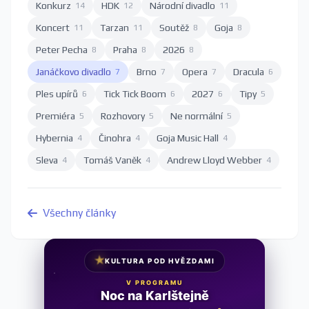
Konkurz
HDK
Národní divadlo
14
12
11
Koncert
Tarzan
Soutěž
Goja
11
11
8
8
Peter Pecha
Praha
2026
8
8
8
Janáčkovo divadlo
Brno
Opera
Dracula
7
7
7
6
Ples upírů
Tick Tick Boom
2027
Tipy
6
6
6
5
Premiéra
Rozhovory
Ne normální
5
5
5
Hybernia
Činohra
Goja Music Hall
4
4
4
Sleva
Tomáš Vaněk
Andrew Lloyd Webber
4
4
4
Všechny články
★
KULTURA POD HVĚZDAMI
V PROGRAMU
Noc na Karlštejně