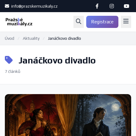
info@prazskemuzikaly.cz
Registrace
Úvod
/
Aktuality
/
Janáčkovo divadlo
Janáčkovo divadlo
7 článků