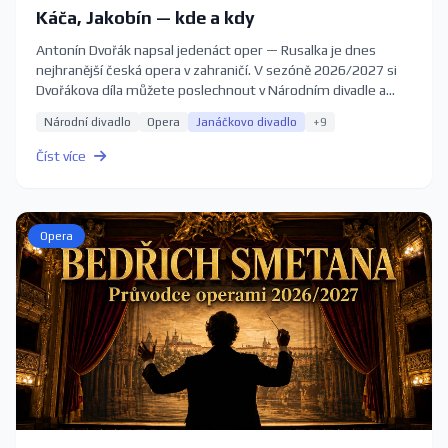
Káča, Jakobín — kde a kdy
Antonín Dvořák napsal jedenáct oper — Rusalka je dnes
nejhranější česká opera v zahraničí. V sezóně 2026/2027 si
Dvořákova díla můžete poslechnout v Národním divadle a
Státní opeře v Praze, v Janáčkově divadle v Brně i na
Národní divadlo
Opera
Janáčkovo divadlo
+9
komorních scénách. Kompletní průvodce s termíny a
vstupenkami.
Číst více
Opera