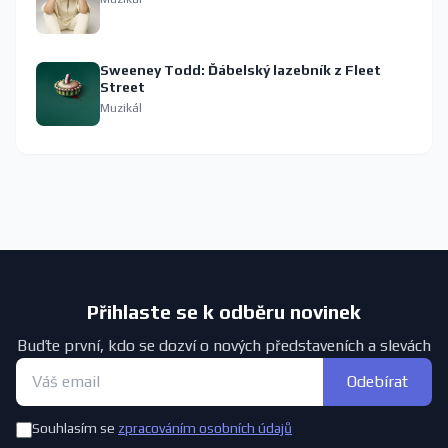
Sweeney Todd: Ďábelský lazebník z Fleet
Street
Muzikál
Přihlaste se k odběru novinek
Buďte první, kdo se dozví o nových představeních a slevách
Odebírat
Souhlasím se
zpracováním osobních údajů