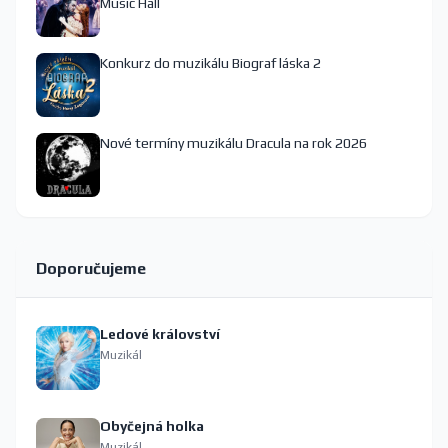
Music Hall
Konkurz do muzikálu Biograf láska 2
Nové termíny muzikálu Dracula na rok 2026
Doporučujeme
Ledové království
Muzikál
Obyčejná holka
Muzikál