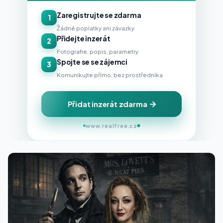
Zaregistrujte se zdarma
1
Žádné poplatky ani závazky
Přidejte inzerát
2
Fotografie, popis, parametry
Spojte se se zájemci
3
Komunikujte přímo, bez prostředníka
Přidat inzerát zdarma
www.realfree.cz