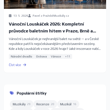
13. 5. 2026
Pavel z PražskéMuzikály.cz
Vánoční Louskáček 2026: Kompletní
průvodce baletním hitem v Praze, Brně a
Ostravě
Vánoční Louskáček je nejhranější balet na světě — a v České
republice patří k nejočekávanějším představením sezóny.
Kde a kdy Louskáček v roce 2026 hraje? Jaké inscenace nabízí
Národní divadlo, Janáčkovo divadlo a Národní divadlo
Národní divadlo
Ostrava
Vánoce
+11
moravskoslezské? Kdy rezervovat vstupenky, aby vám
nezůstaly jen poslední řady balkonu? Kompletní průvodce
Číst více
2026.
Populární štítky
Muzikály
Recenze
Muzikál
29
20
16