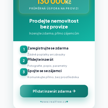
130 000
Kč
PRŮMĚRNÁ ÚSPORA NA PROVIZI
Prodejte nemovitost
bez provize
Inzerujte zdarma, přímo zájemcům
Zaregistrujte se zdarma
1
Žádné poplatky ani závazky
Přidejte inzerát
2
Fotografie, popis, parametry
Spojte se se zájemci
3
Komunikujte přímo, bez prostředníka
Přidat inzerát zdarma
www.realfree.cz