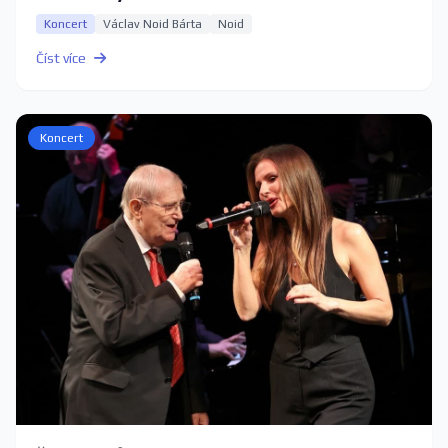
Koncert
Václav Noid Bárta
Noid
Číst více
Koncert