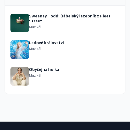
Sweeney Todd: Ďábelský lazebník z Fleet
Street
Muzikál
Ledové království
Muzikál
Obyčejná holka
Muzikál