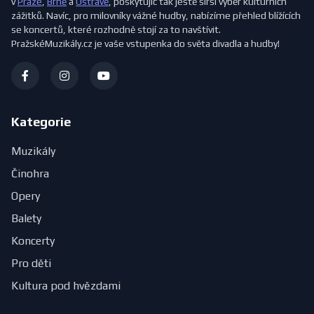
v
Praze
,
Brně
a
Ostravě
, poskytujíc tak ještě širší výběr kulturních
zážitků. Navíc, pro milovníky vážné hudby, nabízíme přehled blížících
se koncertů, které rozhodně stojí za to navštívit.
PražskéMuzikály.cz je vaše vstupenka do světa divadla a hudby!
Kategorie
Muzikály
Činohra
Opery
Balety
Koncerty
Pro děti
Kultura pod hvězdami