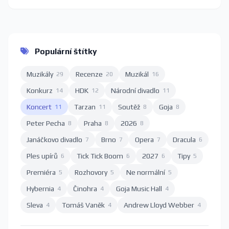
Populární štítky
Muzikály
Recenze
Muzikál
29
20
16
Konkurz
HDK
Národní divadlo
14
12
11
Koncert
Tarzan
Soutěž
Goja
11
11
8
8
Peter Pecha
Praha
2026
8
8
8
Janáčkovo divadlo
Brno
Opera
Dracula
7
7
7
6
Ples upírů
Tick Tick Boom
2027
Tipy
6
6
6
5
Premiéra
Rozhovory
Ne normální
5
5
5
Hybernia
Činohra
Goja Music Hall
4
4
4
Sleva
Tomáš Vaněk
Andrew Lloyd Webber
4
4
4