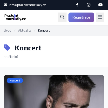
info@prazskemuzikaly.cz
Registrace
Úvod
/
Aktuality
/
Koncert
Koncert
11 článků
Koncert