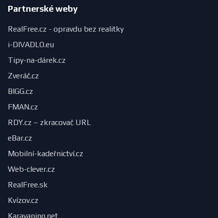
Partnerské weby
RealFree.cz - opravdu bez realitky
i-DIVADLO.eu
Tipy-na-dárek.cz
Zveráč.cz
BIGG.cz
FMAN.cz
RDY.cz – zkracovač URL
eBar.cz
Mobilní-kadeřnictví.cz
Web-clever.cz
RealFree.sk
Kvízov.cz
Karavaning.net