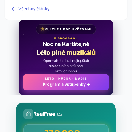
Všechny články
★
KULTURA POD HVĚZDAMI
V PROGRAMU
Noc na Karlštejně
Léto plné muzikálů
Open-air festival nejlepších
divadelních hitů pod
letní oblohou
LÉTO · HUDBA · MAGIE
Program a vstupenky
→
RealFree
.cz