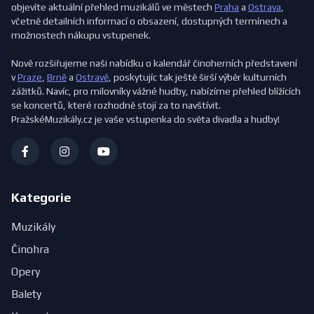
objevíte aktuální přehled muzikálů ve městech
Praha
a
Ostrava
,
včetně detailních informací o obsazení, dostupných termínech a
možnostech nákupu vstupenek.
Nově rozšiřujeme naši nabídku o kalendář činoherních představení
v
Praze
,
Brně
a
Ostravě
, poskytujíc tak ještě širší výběr kulturních
zážitků. Navíc, pro milovníky vážné hudby, nabízíme přehled blížících
se koncertů, které rozhodně stojí za to navštívit.
PražskéMuzikály.cz je vaše vstupenka do světa divadla a hudby!
Kategorie
Muzikály
Činohra
Opery
Balety