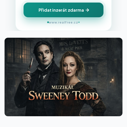
Přidat inzerát zdarma
www.realfree.cz