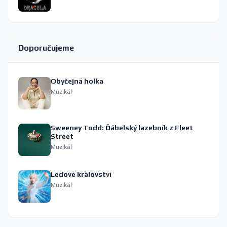
Doporučujeme
Obyčejná holka
Muzikál
Sweeney Todd: Ďábelský lazebník z Fleet
Street
Muzikál
Ledové království
Muzikál