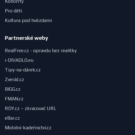
Koncerty
Pro děti
Kultura pod hvězdami
Partnerské weby
RealFree.cz - opravdu bez realitky
i-DIVADLO.eu
Tipy-na-dárek.cz
Zveráč.cz
BIGG.cz
FMAN.cz
RDY.cz – zkracovač URL
eBar.cz
Mobilní-kadeřnictví.cz