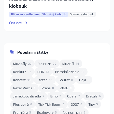
klobouk
Bláznivá svatba aneb Slaměný klobouk
Slaměný klobouk
Číst více
Populární štítky
Muzikály
Recenze
Muzikál
29
20
16
Konkurz
HDK
Národní divadlo
14
12
11
Koncert
Tarzan
Soutěž
Goja
11
11
8
8
Peter Pecha
Praha
2026
8
8
8
Janáčkovo divadlo
Brno
Opera
Dracula
7
7
7
6
Ples upírů
Tick Tick Boom
2027
Tipy
6
6
6
5
Premiéra
Rozhovory
Ne normální
5
5
5