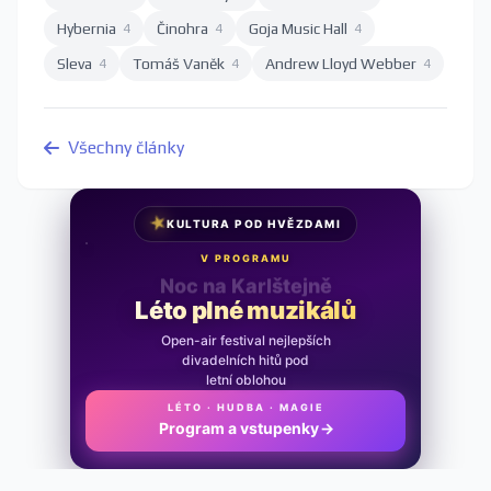
Hybernia
Činohra
Goja Music Hall
4
4
4
Sleva
Tomáš Vaněk
Andrew Lloyd Webber
4
4
4
Všechny články
★
KULTURA POD HVĚZDAMI
V PROGRAMU
Noc na Karlštejně
Léto plné muzikálů
Open-air festival nejlepších
divadelních hitů pod
letní oblohou
LÉTO · HUDBA · MAGIE
Program a vstupenky
→