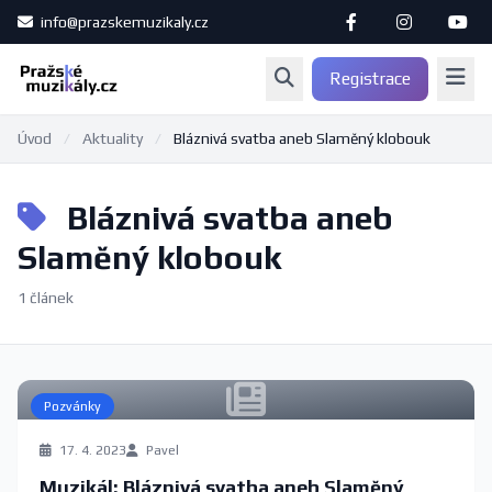
info@prazskemuzikaly.cz
Registrace
Úvod
/
Aktuality
/
Bláznivá svatba aneb Slaměný klobouk
Bláznivá svatba aneb
Slaměný klobouk
1 článek
Pozvánky
17. 4. 2023
Pavel
Muzikál: Bláznivá svatba aneb Slaměný