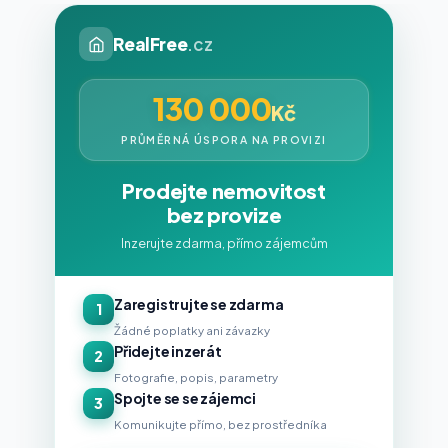
RealFree
.cz
130 000
Kč
PRŮMĚRNÁ ÚSPORA NA PROVIZI
Prodejte nemovitost
bez provize
Inzerujte zdarma, přímo zájemcům
Zaregistrujte se zdarma
1
Žádné poplatky ani závazky
Přidejte inzerát
2
Fotografie, popis, parametry
Spojte se se zájemci
3
Komunikujte přímo, bez prostředníka