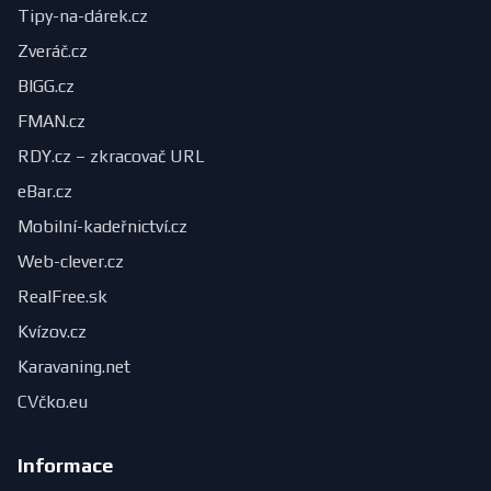
Tipy-na-dárek.cz
Zveráč.cz
BIGG.cz
FMAN.cz
RDY.cz – zkracovač URL
eBar.cz
Mobilní-kadeřnictví.cz
Web-clever.cz
RealFree.sk
Kvízov.cz
Karavaning.net
CVčko.eu
Informace