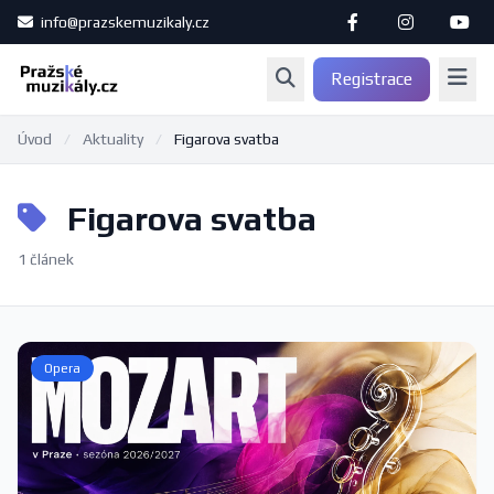
info@prazskemuzikaly.cz
Registrace
Úvod
/
Aktuality
/
Figarova svatba
Figarova svatba
1 článek
Opera