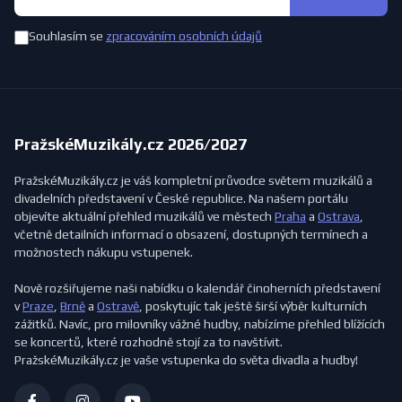
Souhlasím se
zpracováním osobních údajů
PražskéMuzikály.cz 2026/2027
PražskéMuzikály.cz je váš kompletní průvodce světem muzikálů a
divadelních představení v České republice. Na našem portálu
objevíte aktuální přehled muzikálů ve městech
Praha
a
Ostrava
,
včetně detailních informací o obsazení, dostupných termínech a
možnostech nákupu vstupenek.
Nově rozšiřujeme naši nabídku o kalendář činoherních představení
v
Praze
,
Brně
a
Ostravě
, poskytujíc tak ještě širší výběr kulturních
zážitků. Navíc, pro milovníky vážné hudby, nabízíme přehled blížících
se koncertů, které rozhodně stojí za to navštívit.
PražskéMuzikály.cz je vaše vstupenka do světa divadla a hudby!