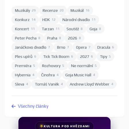
Muzikály
Recenze
Muzikál
29
20
16
Konkurz
HDK
Národní divadlo
14
12
11
Koncert
Tarzan
Soutěž
Goja
11
11
8
8
Peter Pecha
Praha
2026
8
8
8
Janáčkovo divadlo
Brno
Opera
Dracula
7
7
7
6
Ples upírů
Tick Tick Boom
2027
Tipy
6
6
6
5
Premiéra
Rozhovory
Ne normální
5
5
5
Hybernia
Činohra
Goja Music Hall
4
4
4
Sleva
Tomáš Vaněk
Andrew Lloyd Webber
4
4
4
Všechny články
★
KULTURA POD HVĚZDAMI