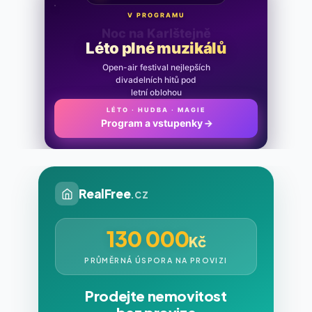
V PROGRAMU
Noc na Karlštejně
Léto plné muzikálů
Open-air festival nejlepších
divadelních hitů pod
letní oblohou
LÉTO · HUDBA · MAGIE
Program a vstupenky
→
RealFree
.cz
130 000
Kč
PRŮMĚRNÁ ÚSPORA NA PROVIZI
Prodejte nemovitost