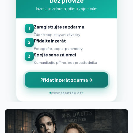
bez provize
Inzerujte zdarma, přímo zájemcům
Zaregistrujte se zdarma
1
Žádné poplatky ani závazky
Přidejte inzerát
2
Fotografie, popis, parametry
Spojte se se zájemci
3
Komunikujte přímo, bez prostředníka
Přidat inzerát zdarma
www.realfree.cz