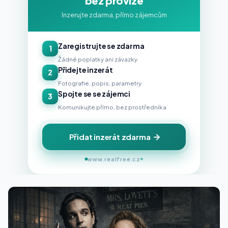
bez provize
Inzerujte zdarma, přímo zájemcům
Zaregistrujte se zdarma
1
Žádné poplatky ani závazky
Přidejte inzerát
2
Fotografie, popis, parametry
Spojte se se zájemci
3
Komunikujte přímo, bez prostředníka
Přidat inzerát zdarma
www.realfree.cz