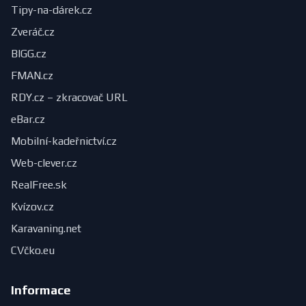
Tipy-na-dárek.cz
Zveráč.cz
BIGG.cz
FMAN.cz
RDY.cz – zkracovač URL
eBar.cz
Mobilní-kadeřnictví.cz
Web-clever.cz
RealFree.sk
Kvízov.cz
Karavaning.net
CVčko.eu
Informace