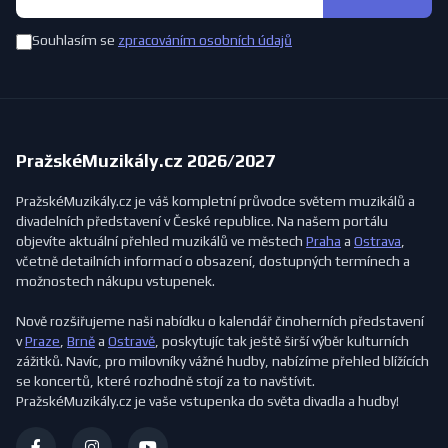
Souhlasím se
zpracováním osobních údajů
PražskéMuzikály.cz 2026/2027
PražskéMuzikály.cz je váš kompletní průvodce světem muzikálů a
divadelních představení v České republice. Na našem portálu
objevíte aktuální přehled muzikálů ve městech
Praha
a
Ostrava
,
včetně detailních informací o obsazení, dostupných termínech a
možnostech nákupu vstupenek.
Nově rozšiřujeme naši nabídku o kalendář činoherních představení
v
Praze
,
Brně
a
Ostravě
, poskytujíc tak ještě širší výběr kulturních
zážitků. Navíc, pro milovníky vážné hudby, nabízíme přehled blížících
se koncertů, které rozhodně stojí za to navštívit.
PražskéMuzikály.cz je vaše vstupenka do světa divadla a hudby!