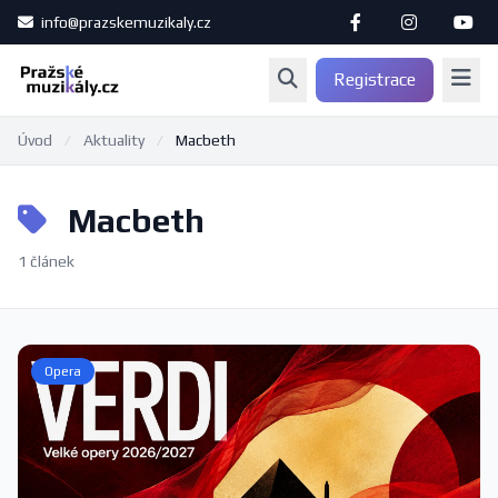
info@prazskemuzikaly.cz
Registrace
Úvod
/
Aktuality
/
Macbeth
Macbeth
1 článek
Opera