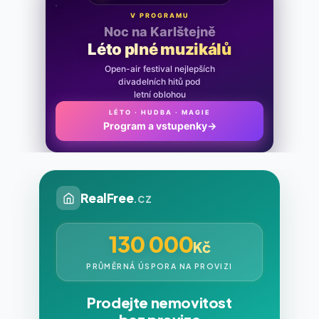
V PROGRAMU
Noc na Karlštejně
Léto plné muzikálů
Open-air festival nejlepších
divadelních hitů pod
letní oblohou
LÉTO · HUDBA · MAGIE
Program a vstupenky
→
RealFree
.cz
130 000
Kč
PRŮMĚRNÁ ÚSPORA NA PROVIZI
Prodejte nemovitost