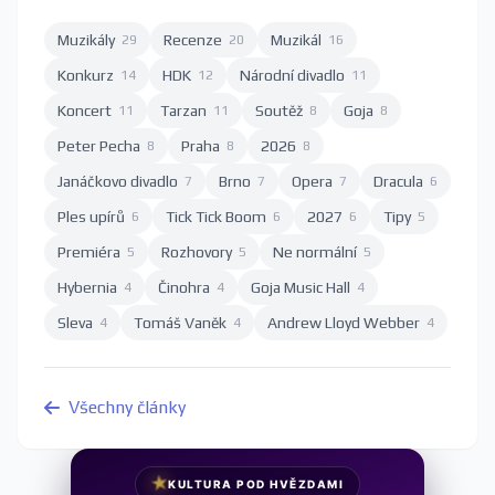
Muzikály
Recenze
Muzikál
29
20
16
Konkurz
HDK
Národní divadlo
14
12
11
Koncert
Tarzan
Soutěž
Goja
11
11
8
8
Peter Pecha
Praha
2026
8
8
8
Janáčkovo divadlo
Brno
Opera
Dracula
7
7
7
6
Ples upírů
Tick Tick Boom
2027
Tipy
6
6
6
5
Premiéra
Rozhovory
Ne normální
5
5
5
Hybernia
Činohra
Goja Music Hall
4
4
4
Sleva
Tomáš Vaněk
Andrew Lloyd Webber
4
4
4
Všechny články
★
KULTURA POD HVĚZDAMI