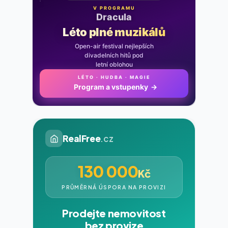
V PROGRAMU
Noc na Karlštejně
Léto plné muzikálů
Open-air festival nejlepších
divadelních hitů pod
letní oblohou
LÉTO · HUDBA · MAGIE
Program a vstupenky
→
RealFree
.cz
130 000
Kč
PRŮMĚRNÁ ÚSPORA NA PROVIZI
Prodejte nemovitost
bez provize