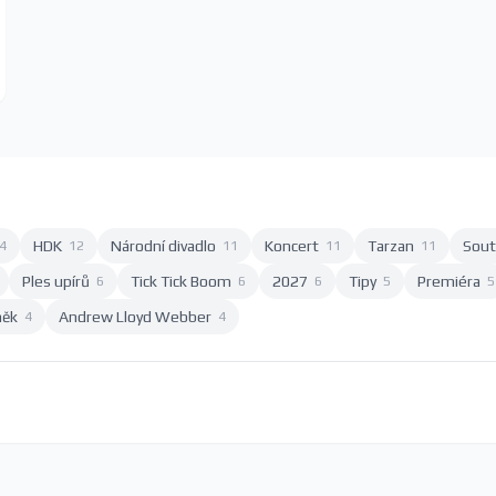
HDK
Národní divadlo
Koncert
Tarzan
Sout
4
12
11
11
11
Ples upírů
Tick Tick Boom
2027
Tipy
Premiéra
6
6
6
5
5
něk
Andrew Lloyd Webber
4
4