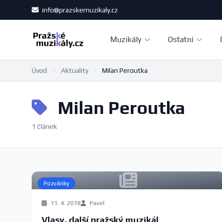
info@prazskemuzikaly.cz
Muzikály
Ostatní
Úvod
/
Aktuality
/
Milan Peroutka
Milan Peroutka
1 článek
Pozvánky
11. 4. 2018
Pavel
Vlasy, další pražský muzikál