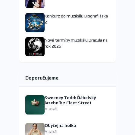
Konkurz do muzikálu Biograf láska
2
Nové termíny muzikálu Dracula na
rok 2026
Doporučujeme
Sweeney Todd: Ďábelský
lazebník z Fleet Street
Muzikál
Obyčejná holka
Muzikál