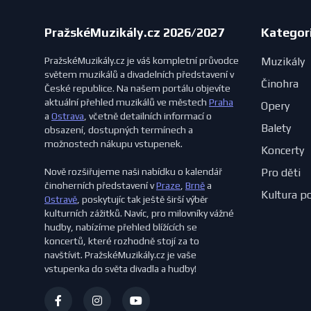
PražskéMuzikály.cz 2026/2027
Kategor
PražskéMuzikály.cz je váš kompletní průvodce
Muzikály
světem muzikálů a divadelních představení v
Činohra
České republice. Na našem portálu objevíte
aktuální přehled muzikálů ve městech
Praha
Opery
a
Ostrava
, včetně detailních informací o
Balety
obsazení, dostupných termínech a
možnostech nákupu vstupenek.
Koncerty
Nově rozšiřujeme naši nabídku o kalendář
Pro děti
činoherních představení v
Praze
,
Brně
a
Kultura p
Ostravě
, poskytujíc tak ještě širší výběr
kulturních zážitků. Navíc, pro milovníky vážné
hudby, nabízíme přehled blížících se
koncertů, které rozhodně stojí za to
navštívit. PražskéMuzikály.cz je vaše
vstupenka do světa divadla a hudby!