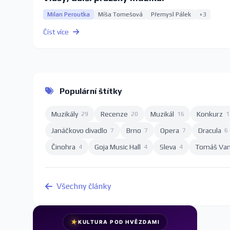
Milan Peroutka
Míša Tomešová
Přemysl Pálek
+3
Číst více
Populární štítky
Muzikály
Recenze
Muzikál
Konkurz
29
20
16
1
Janáčkovo divadlo
Brno
Opera
Dracula
7
7
7
6
Činohra
Goja Music Hall
Sleva
Tomáš Va
4
4
4
Všechny články
★
KULTURA POD HVĚZDAMI