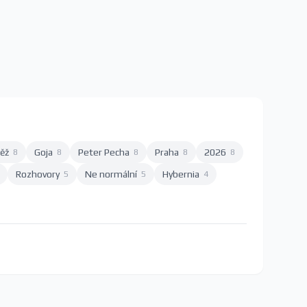
ěž
Goja
Peter Pecha
Praha
2026
8
8
8
8
8
Rozhovory
Ne normální
Hybernia
5
5
4