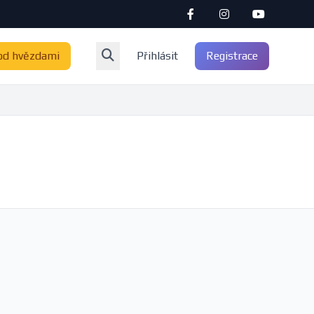
od hvězdami
Přihlásit
Registrace