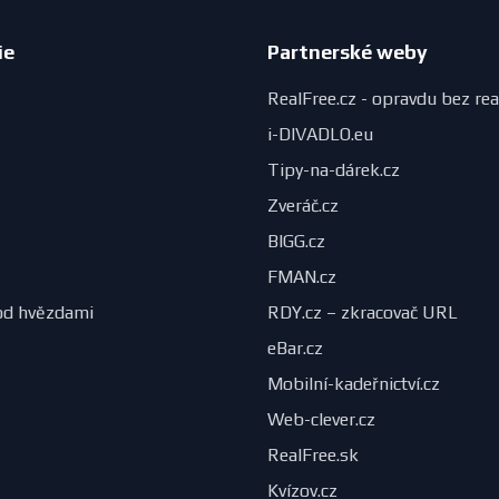
ie
Partnerské weby
RealFree.cz - opravdu bez rea
i-DIVADLO.eu
Tipy-na-dárek.cz
Zveráč.cz
BIGG.cz
FMAN.cz
od hvězdami
RDY.cz – zkracovač URL
eBar.cz
Mobilní-kadeřnictví.cz
Web-clever.cz
RealFree.sk
Kvízov.cz