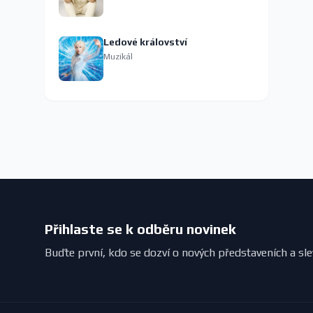
Ledové království
Muzikál
Přihlaste se k odběru novinek
Buďte první, kdo se dozví o nových představeních a sl