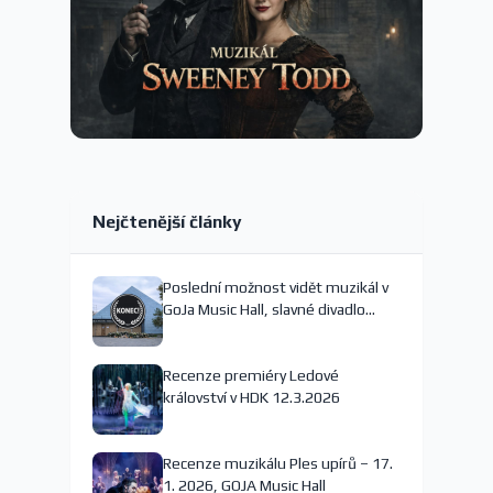
Nejčtenější články
Poslední možnost vidět muzikál v
GoJa Music Hall, slavné divadlo
nejspíš končí
Recenze premiéry Ledové
království v HDK 12.3.2026
Recenze muzikálu Ples upírů – 17.
1. 2026, GOJA Music Hall