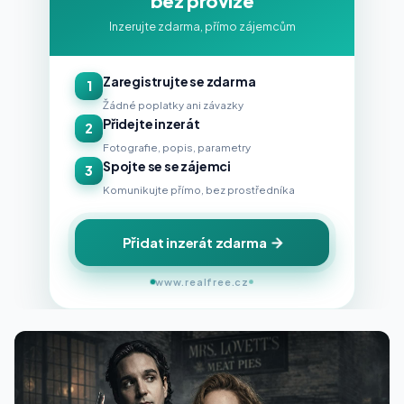
bez provize
Inzerujte zdarma, přímo zájemcům
Zaregistrujte se zdarma
1
Žádné poplatky ani závazky
Přidejte inzerát
2
Fotografie, popis, parametry
Spojte se se zájemci
3
Komunikujte přímo, bez prostředníka
Přidat inzerát zdarma
www.realfree.cz