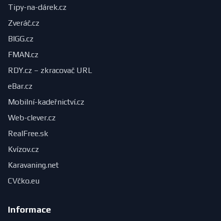
Tipy-na-dárek.cz
Zveráč.cz
BIGG.cz
FMAN.cz
RDY.cz – zkracovač URL
eBar.cz
Mobilní-kadeřnictví.cz
Web-clever.cz
RealFree.sk
Kvízov.cz
Karavaning.net
CVčko.eu
Informace