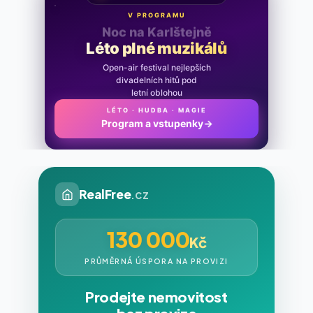
V PROGRAMU
Noc na Karlštejně
Léto plné muzikálů
Open-air festival nejlepších
divadelních hitů pod
letní oblohou
LÉTO · HUDBA · MAGIE
Program a vstupenky
→
RealFree
.cz
130 000
Kč
PRŮMĚRNÁ ÚSPORA NA PROVIZI
Prodejte nemovitost