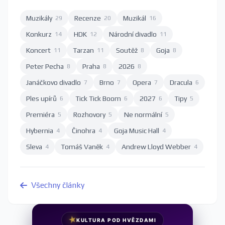
Muzikály
Recenze
Muzikál
29
20
16
Konkurz
HDK
Národní divadlo
14
12
11
Koncert
Tarzan
Soutěž
Goja
11
11
8
8
Peter Pecha
Praha
2026
8
8
8
Janáčkovo divadlo
Brno
Opera
Dracula
7
7
7
6
Ples upírů
Tick Tick Boom
2027
Tipy
6
6
6
5
Premiéra
Rozhovory
Ne normální
5
5
5
Hybernia
Činohra
Goja Music Hall
4
4
4
Sleva
Tomáš Vaněk
Andrew Lloyd Webber
4
4
4
Všechny články
★
KULTURA POD HVĚZDAMI