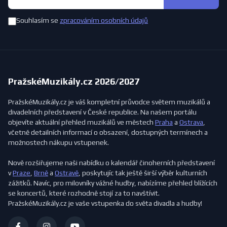
Souhlasím se
zpracováním osobních údajů
PražskéMuzikály.cz 2026/2027
PražskéMuzikály.cz je váš kompletní průvodce světem muzikálů a
divadelních představení v České republice. Na našem portálu
objevíte aktuální přehled muzikálů ve městech
Praha
a
Ostrava
,
včetně detailních informací o obsazení, dostupných termínech a
možnostech nákupu vstupenek.
Nově rozšiřujeme naši nabídku o kalendář činoherních představení
v
Praze
,
Brně
a
Ostravě
, poskytujíc tak ještě širší výběr kulturních
zážitků. Navíc, pro milovníky vážné hudby, nabízíme přehled blížících
se koncertů, které rozhodně stojí za to navštívit.
PražskéMuzikály.cz je vaše vstupenka do světa divadla a hudby!