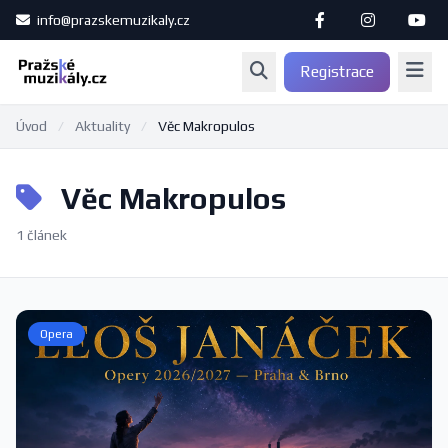
info@prazskemuzikaly.cz
Registrace
Úvod
/
Aktuality
/
Věc Makropulos
Věc Makropulos
1 článek
Opera