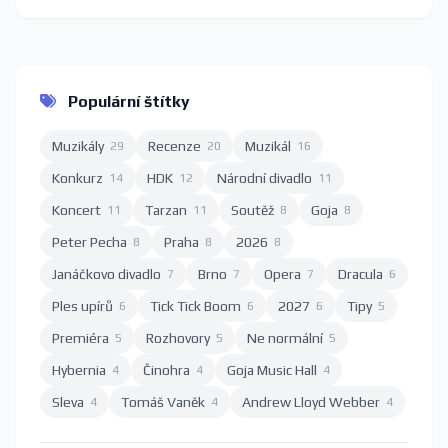
Populární štítky
Muzikály
Recenze
Muzikál
29
20
16
Konkurz
HDK
Národní divadlo
14
12
11
Koncert
Tarzan
Soutěž
Goja
11
11
8
8
Peter Pecha
Praha
2026
8
8
8
Janáčkovo divadlo
Brno
Opera
Dracula
7
7
7
6
Ples upírů
Tick Tick Boom
2027
Tipy
6
6
6
5
Premiéra
Rozhovory
Ne normální
5
5
5
Hybernia
Činohra
Goja Music Hall
4
4
4
Sleva
Tomáš Vaněk
Andrew Lloyd Webber
4
4
4