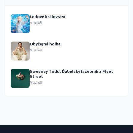
Ledové království
Muzikál
Obyčejná holka
Muzikál
Sweeney Todd: Ďábelský lazebník z Fleet
Street
Muzikál