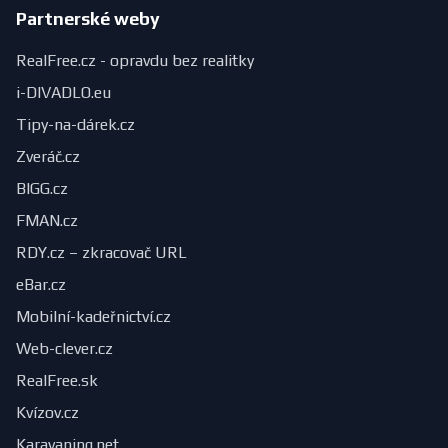
Partnerské weby
RealFree.cz - opravdu bez realitky
i-DIVADLO.eu
Tipy-na-dárek.cz
Zveráč.cz
BIGG.cz
FMAN.cz
RDY.cz – zkracovač URL
eBar.cz
Mobilní-kadeřnictví.cz
Web-clever.cz
RealFree.sk
Kvízov.cz
Karavaning.net