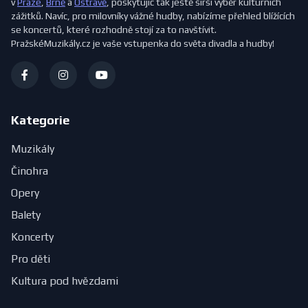
v
Praze
,
Brně
a
Ostravě
, poskytujíc tak ještě širší výběr kulturních
zážitků. Navíc, pro milovníky vážné hudby, nabízíme přehled blížících
se koncertů, které rozhodně stojí za to navštívit.
PražskéMuzikály.cz je vaše vstupenka do světa divadla a hudby!
Kategorie
Muzikály
Činohra
Opery
Balety
Koncerty
Pro děti
Kultura pod hvězdami