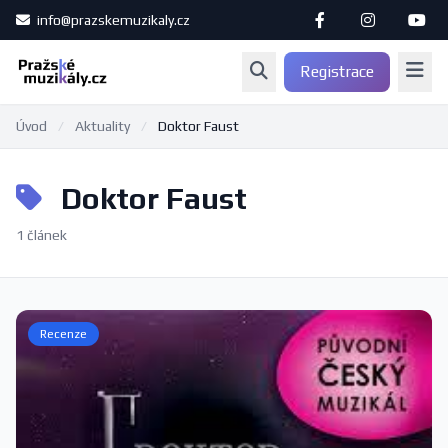
info@prazskemuzikaly.cz
Registrace
Úvod
/
Aktuality
/
Doktor Faust
Doktor Faust
1 článek
Recenze