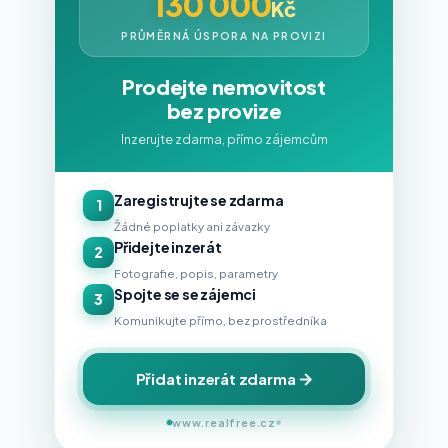
130 000
Kč
PRŮMĚRNÁ ÚSPORA NA PROVIZI
Prodejte nemovitost
bez provize
Inzerujte zdarma, přímo zájemcům
Zaregistrujte se zdarma
1
Žádné poplatky ani závazky
Přidejte inzerát
2
Fotografie, popis, parametry
Spojte se se zájemci
3
Komunikujte přímo, bez prostředníka
Přidat inzerát zdarma
www.realfree.cz