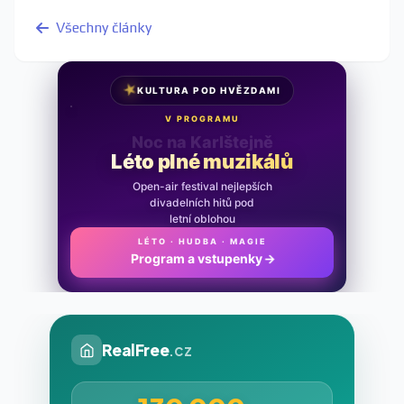
Všechny články
★
KULTURA POD HVĚZDAMI
V PROGRAMU
Noc na Karlštejně
Léto plné muzikálů
Open-air festival nejlepších
divadelních hitů pod
letní oblohou
LÉTO · HUDBA · MAGIE
Program a vstupenky
→
RealFree
.cz