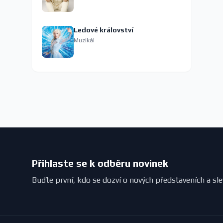
Ledové království
Muzikál
Přihlaste se k odběru novinek
Buďte první, kdo se dozví o nových představeních a sl