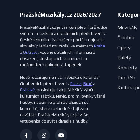
PražskéMuzikály.cz 2026/2027
Kategor
PražskéMuzikály.cz je váš kompletní průvodce
Muzikály
světem muzikálů a divadelních představení v
Činohra
České republice. Na našem portálu objevíte
aktuální přehled muzikálů ve městech
Praha
Opery
a
Ostrava
, včetně detailních informací o
Balety
obsazení, dostupných termínech a
možnostech nákupu vstupenek.
Koncerty
Nově rozšiřujeme naši nabídku o kalendář
Pro děti
činoherních představení v
Praze
,
Brně
a
Kultura p
Ostravě
, poskytujíc tak ještě širší výběr
kulturních zážitků. Navíc, pro milovníky vážné
hudby, nabízíme přehled blížících se
koncertů, které rozhodně stojí za to
navštívit. PražskéMuzikály.cz je vaše
vstupenka do světa divadla a hudby!