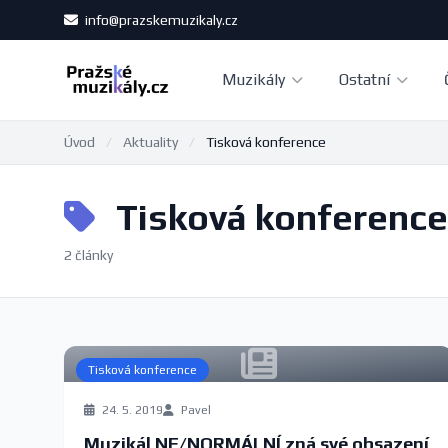
info@prazskemuzikaly.cz
Muzikály
Ostatní
Úvod
/
Aktuality
/
Tisková konference
Tisková konference
2 články
Tisková konference
24. 5. 2019
Pavel
Muzikál NE/NORMÁLNÍ zná své obsazení