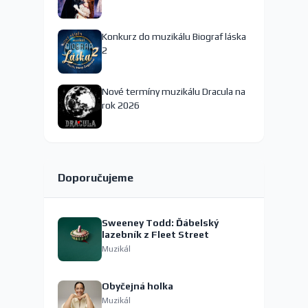
Konkurz do muzikálu Biograf láska
2
Nové termíny muzikálu Dracula na
rok 2026
Doporučujeme
Sweeney Todd: Ďábelský
lazebník z Fleet Street
Muzikál
Obyčejná holka
Muzikál