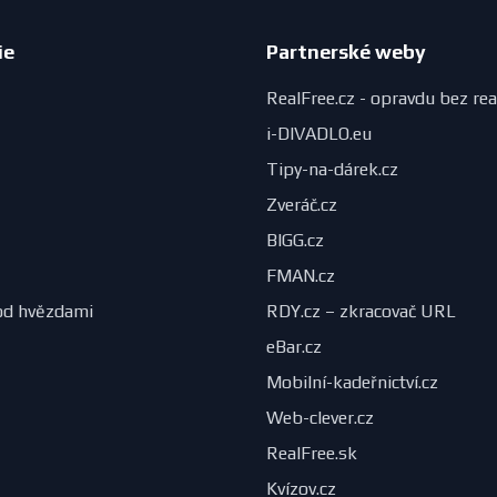
ie
Partnerské weby
RealFree.cz - opravdu bez rea
i-DIVADLO.eu
Tipy-na-dárek.cz
Zveráč.cz
BIGG.cz
FMAN.cz
od hvězdami
RDY.cz – zkracovač URL
eBar.cz
Mobilní-kadeřnictví.cz
Web-clever.cz
RealFree.sk
Kvízov.cz