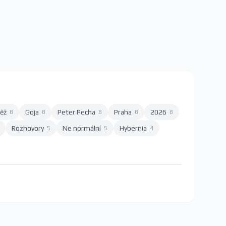
ěž
Goja
Peter Pecha
Praha
2026
8
8
8
8
8
Rozhovory
Ne normální
Hybernia
5
5
4