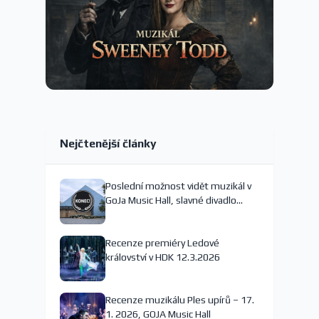
Nejčtenější články
Poslední možnost vidět muzikál v
GoJa Music Hall, slavné divadlo
nejspíš končí
Recenze premiéry Ledové
království v HDK 12.3.2026
Recenze muzikálu Ples upírů – 17.
1. 2026, GOJA Music Hall