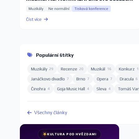
Muzikály
Ne normální
Tisková konference
Číst více
Populární štítky
Muzikály
Recenze
Muzikál
Konkurz
29
20
16
1
Janáčkovo divadlo
Brno
Opera
Dracula
7
7
7
6
Činohra
Goja Music Hall
Sleva
Tomáš Va
4
4
4
Všechny články
★
KULTURA POD HVĚZDAMI