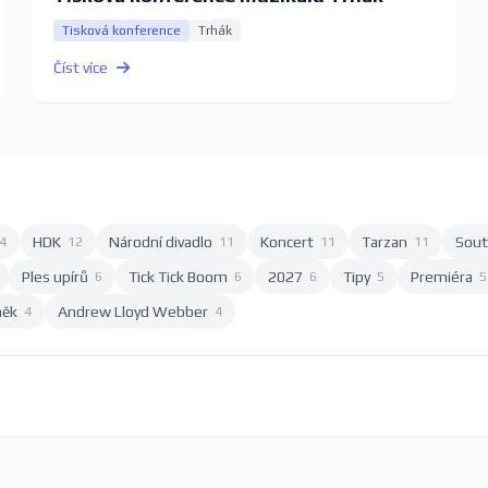
Tisková konference
Trhák
Číst více
HDK
Národní divadlo
Koncert
Tarzan
Sout
4
12
11
11
11
Ples upírů
Tick Tick Boom
2027
Tipy
Premiéra
6
6
6
5
5
něk
Andrew Lloyd Webber
4
4