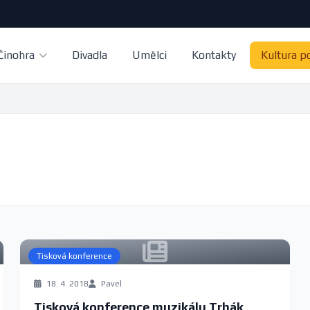
Činohra
Divadla
Umělci
Kontakty
Kultura p
Tisková konference
18. 4. 2018
Pavel
Tisková konference muzikálu Trhák