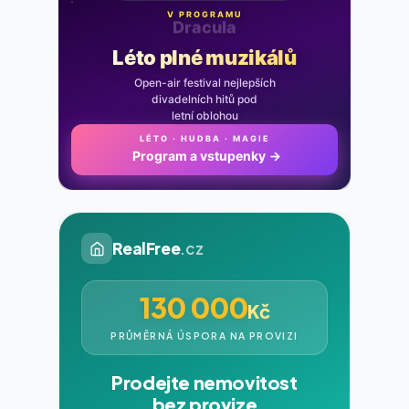
V PROGRAMU
Noc na Karlštejně
Léto plné muzikálů
Open-air festival nejlepších
divadelních hitů pod
letní oblohou
LÉTO · HUDBA · MAGIE
Program a vstupenky
→
RealFree
.cz
130 000
Kč
PRŮMĚRNÁ ÚSPORA NA PROVIZI
Prodejte nemovitost
bez provize