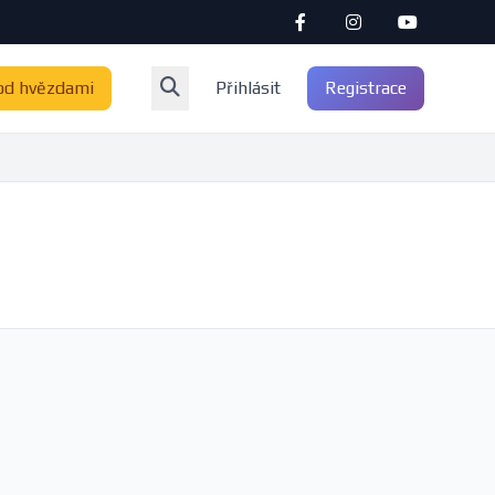
od hvězdami
Přihlásit
Registrace