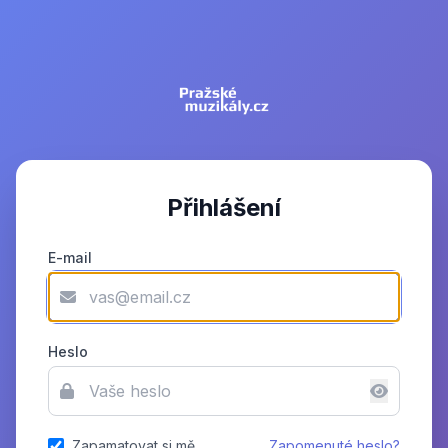
Přihlášení
E-mail
Heslo
Zapamatovat si mě
Zapomenuté heslo?