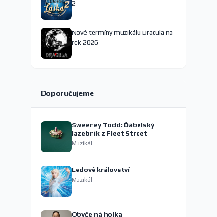
2
Nové termíny muzikálu Dracula na
rok 2026
Doporučujeme
Sweeney Todd: Ďábelský
lazebník z Fleet Street
Muzikál
Ledové království
Muzikál
Obyčejná holka