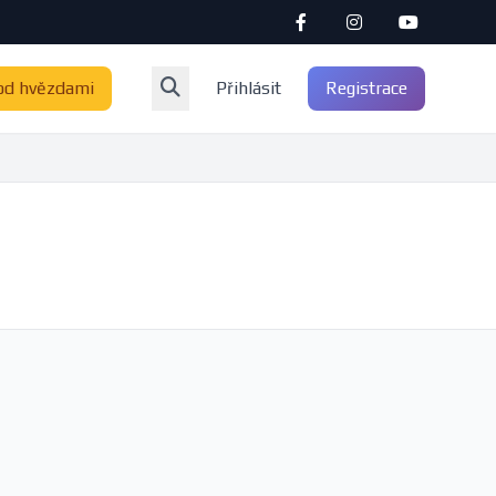
od hvězdami
Přihlásit
Registrace