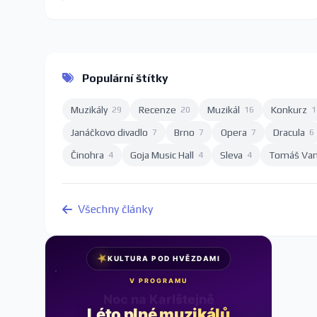
Populární štítky
Muzikály
Recenze
Muzikál
Konkurz
29
20
16
1
Janáčkovo divadlo
Brno
Opera
Dracula
7
7
7
6
Činohra
Goja Music Hall
Sleva
Tomáš Va
4
4
4
Všechny články
★
KULTURA POD HVĚZDAMI
V PROGRAMU
Noc na Karlštejně
Léto plné muzikálů