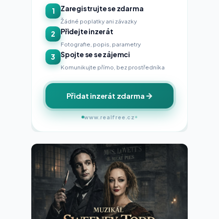
Zaregistrujte se zdarma
1
Žádné poplatky ani závazky
Přidejte inzerát
2
Fotografie, popis, parametry
Spojte se se zájemci
3
Komunikujte přímo, bez prostředníka
Přidat inzerát zdarma
www.realfree.cz