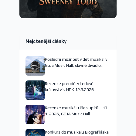
Nejčtenější články
Poslední možnost vidět muzikál v
GoJa Music Hall, slavné divadlo
nejspíš končí
Recenze premiéry Ledové
království v HDK 12.3.2026
Recenze muzikálu Ples upírů – 17.
1. 2026, GOJA Music Hall
Konkurz do muzikálu Biograf láska