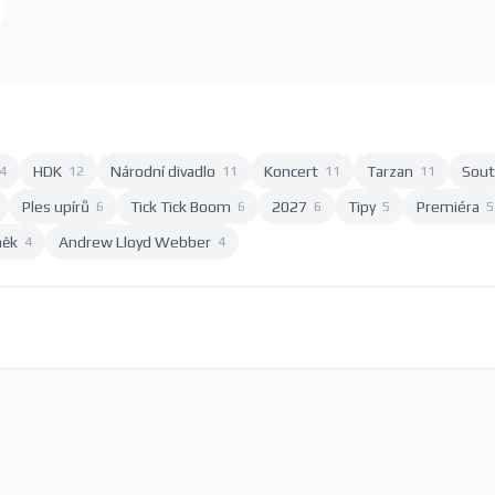
HDK
Národní divadlo
Koncert
Tarzan
Sout
4
12
11
11
11
Ples upírů
Tick Tick Boom
2027
Tipy
Premiéra
6
6
6
5
5
něk
Andrew Lloyd Webber
4
4