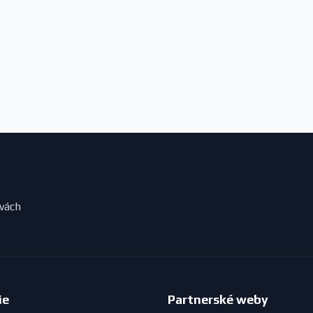
evách
ie
Partnerské weby