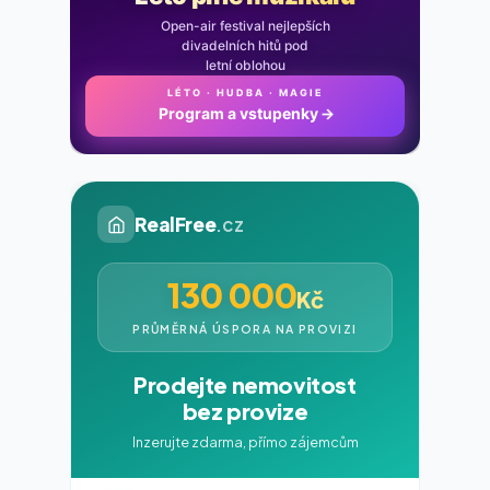
Open-air festival nejlepších
divadelních hitů pod
letní oblohou
LÉTO · HUDBA · MAGIE
Program a vstupenky
→
RealFree
.cz
130 000
Kč
PRŮMĚRNÁ ÚSPORA NA PROVIZI
Prodejte nemovitost
bez provize
Inzerujte zdarma, přímo zájemcům